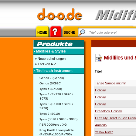
• Midifiles & Styles
Midifiles und 
» Neuerscheinungen
» Titel von A-Z
• Titel nach Instrument
Titel
Genos 2 (Genos)
Tanze Samba mit mir
Genos (SX920)
Tyros 5 (SX900)
Holiday
Tyros 4 (SX720 / S970 /
Holiday
S975)
Tyros 3 (SX700 / S950 /
Holiday
S770)
Dreadlock Holiday
Tyros 2 (S910)
I Left My Heart In San Fran
Tyros (S670 / S900 / 3000)
PSR 9000/pro / XG
Amarillo
Korg Pa4X + kompatible
Yellow River
(Pa5X/Pa1000/Pa700)