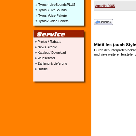
» Tyros4 LiveSoundsPLUS
Amarillo 2005
» Tyros3 LiveSounds
» Tyros Voice Pakete
» Tyros2 Voice Pakete
zurück
» Preise / Rabatte
Midifiles (auch Styl
» News-Archiv
Durch den Interpreten bekan
» Katalog / Download
und viele weitere Hersteller
» Wunschtitel
» Zahlung & Lieferung
» Hotline