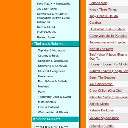
Schöne Maid
Korg Pa1/X + kompatible
XG / SFF Style
Knock Three Times
Ketron SD-1/7/9/40/90 +
Tony Christie Hit-Mix
kompatible Ketron Event -
MidjayPro
Candida
Ketron X1/X4
I Did What I Did For Maria
GM/GS-Midifile
Come With Me To Paradise
Roland Styles
Tausendmal an dich gedach
• Titel nach Rubriken
Kiss In The Night
Top Hits & Hitparade
Tie A Yellow Ribbon (Round
Country & Rock
Oak T...
Schlager & Volksmusik
Hooray! Hooray! It´s A Holi
Stimmung & Karneval
Autumn Leaves (Tango Sola
Oldies & Evergreens
Movietracks
Begin The Beguine
Pop, 8-Beat & Ballads
Ain´t Misbehavin´
Medleys
C´est Ci Bon (Cha Cha)
Party
Tischmusik Jazz & Swing
Killing Me Softly (Tanzversi
Instrumentals
Skinnie Minnie
Latin & Ballsaal
Kalimba De Luna
Weihnachten & Klassik
You Are My Sunshine
Sounds/Pakete
Amapola (Rumba)
» *** WEIHNACHTEN ***