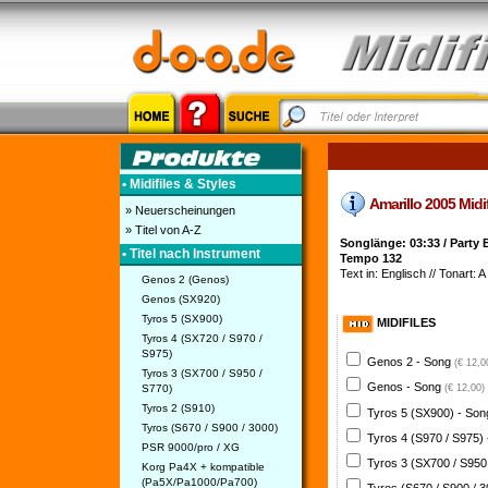
• Midifiles & Styles
Amarillo 2005 Midi
» Neuerscheinungen
» Titel von A-Z
Songlänge: 03:33 / Party B
• Titel nach Instrument
Tempo 132
Text in: Englisch // Tonart: A
Genos 2 (Genos)
Genos (SX920)
Tyros 5 (SX900)
MIDIFILES
Tyros 4 (SX720 / S970 /
S975)
Genos 2 - Song
(€ 12,0
Tyros 3 (SX700 / S950 /
Genos - Song
S770)
(€ 12,00)
Tyros 2 (S910)
Tyros 5 (SX900) - So
Tyros (S670 / S900 / 3000)
Tyros 4 (S970 / S975)
PSR 9000/pro / XG
Tyros 3 (SX700 / S950
Korg Pa4X + kompatible
(Pa5X/Pa1000/Pa700)