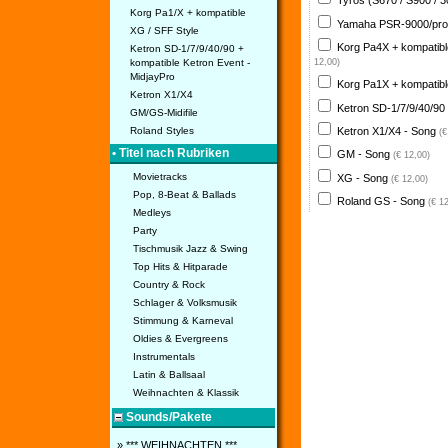
Tyros (S670 / S900 / 
Korg Pa1/X + kompatible
Yamaha PSR-9000/pro
XG / SFF Style
Korg Pa4X + kompatib
Ketron SD-1/7/9/40/90 +
kompatible Ketron Event -
12,00)
MidjayPro
Korg Pa1X + kompatib
Ketron X1/X4
Ketron SD-1/7/9/40/90
GM/GS-Midifile
Ketron X1/X4 - Song
Roland Styles
(€
• Titel nach Rubriken
GM - Song
(€ 12,00)
Movietracks
XG - Song
(€ 12,00)
Pop, 8-Beat & Ballads
Roland GS - Song
(€ 1
Medleys
Party
Tischmusik Jazz & Swing
Top Hits & Hitparade
Country & Rock
Schlager & Volksmusik
Stimmung & Karneval
Oldies & Evergreens
Instrumentals
Latin & Ballsaal
Weihnachten & Klassik
Sounds/Pakete
» *** WEIHNACHTEN ***