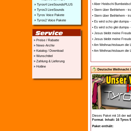
• Aber Heidschi Bumbeidschi
» Tyros4 LiveSoundsPLUS
» Tyros3 LiveSounds
• Stern über Bethlehem - t
» Tyros Voice Pakete
• Stern über Bethlehem - tr
» Tyros2 Voice Pakete
• Es wird scho glei dumpa -
• Es wird scho glei dumpa -
• Jesus bleibt meine Freude
• Jesus bleibt meine Freude
» Preise / Rabatte
• Am Weihnachtsbaum die Li
» News-Archiv
» Katalog / Download
• Am Weihnachtsbaum die Li
» Wunschtitel
» Zahlung & Lieferung
» Hotline
Deutsche Weihnacht / 
Dieses Paket mit 16 der
sc
Format
.
Inhalt: 16 Tyros 
Paket enthält: