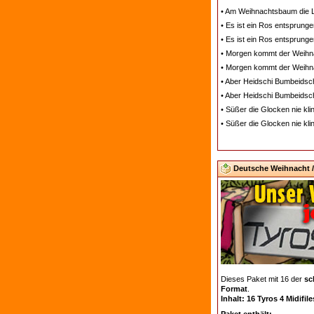
• Am Weihnachtsbaum die Li
• Es ist ein Ros entsprunge
• Es ist ein Ros entsprunge
• Morgen kommt der Weihna
• Morgen kommt der Weihna
• Aber Heidschi Bumbeidsch
• Aber Heidschi Bumbeidschi
• Süßer die Glocken nie kli
• Süßer die Glocken nie kli
Deutsche Weihnacht / 
Dieses Paket mit 16 der
sc
Format
.
Inhalt: 16 Tyros 4 Midifil