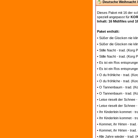
Deutsche Weihnacht / 
Dieses Paket mit 16 der s
speziell angepasst für
KOR
Inhalt: 16 Midifiles und 1
Paket enthält:
• Süßer die Glocken nie kli
• Süßer die Glocken nie kli
• Stille Nacht - trad. (Korg
• Stille Nacht - trad. (Korg
• Es ist ein Ros entsprunge
• Es ist ein Ros entsprunge
• O du fröhliche - trad. (K
• O du fröhliche - trad. (Ko
• O Tannenbaum - trad. (Ko
• O Tannenbaum - trad. (Ko
• Leise rieselt der Schnee 
• Leise rieselt der Schnee -
• Ihr Kinderlein kommet - t
• Ihr Kinderlein kommet - t
• Kommet, ihr Hirten - trad
• Kommet, ihr Hirten - trad
• Alle Jahre wieder - trad.