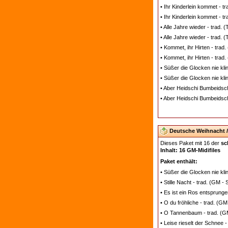
• Ihr Kinderlein kommet - tr
• Ihr Kinderlein kommet - t
• Alle Jahre wieder - trad. 
• Alle Jahre wieder - trad. 
• Kommet, ihr Hirten - trad.
• Kommet, ihr Hirten - trad
• Süßer die Glocken nie klin
• Süßer die Glocken nie kli
• Aber Heidschi Bumbeidschi
• Aber Heidschi Bumbeidschi
Deutsche Weihnacht / 
Dieses Paket mit 16 der
sc
Inhalt: 16 GM-Midifiles
Paket enthält:
• Süßer die Glocken nie kli
• Stille Nacht - trad. (GM -
• Es ist ein Ros entsprunge
• O du fröhliche - trad. (GM
• O Tannenbaum - trad. (G
• Leise rieselt der Schnee 