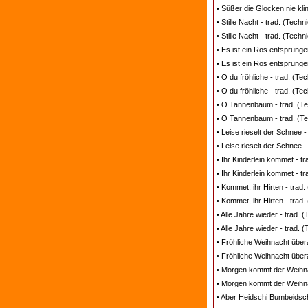
• Süßer die Glocken nie kli
• Stille Nacht - trad. (Tec
• Stille Nacht - trad. (Tech
• Es ist ein Ros entsprung
• Es ist ein Ros entsprunge
• O du fröhliche - trad. (T
• O du fröhliche - trad. (T
• O Tannenbaum - trad. (T
• O Tannenbaum - trad. (T
• Leise rieselt der Schnee 
• Leise rieselt der Schnee 
• Ihr Kinderlein kommet - t
• Ihr Kinderlein kommet - t
• Kommet, ihr Hirten - trad
• Kommet, ihr Hirten - trad
• Alle Jahre wieder - trad.
• Alle Jahre wieder - trad.
• Fröhliche Weihnacht übera
• Fröhliche Weihnacht übera
• Morgen kommt der Weihna
• Morgen kommt der Weihna
• Aber Heidschi Bumbeidsch