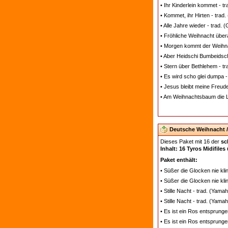
• Ihr Kinderlein kommet - t
• Kommet, ihr Hirten - trad
• Alle Jahre wieder - trad. 
• Fröhliche Weihnacht übera
• Morgen kommt der Weihn
• Aber Heidschi Bumbeidsch
• Stern über Bethlehem - t
• Es wird scho glei dumpa -
• Jesus bleibt meine Freude
• Am Weihnachtsbaum die Li
Deutsche Weihnacht / 
Dieses Paket mit 16 der
sc
Inhalt: 16 Tyros Midifiles
Paket enthält:
• Süßer die Glocken nie kl
• Süßer die Glocken nie kl
• Stille Nacht - trad. (Yam
• Stille Nacht - trad. (Yam
• Es ist ein Ros entsprung
• Es ist ein Ros entsprung