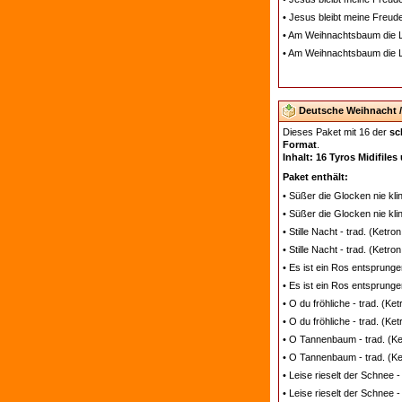
• Jesus bleibt meine Freud
• Am Weihnachtsbaum die L
• Am Weihnachtsbaum die L
Deutsche Weihnacht / 
Dieses Paket mit 16 der
sc
Format
.
Inhalt: 16 Tyros Midifiles
Paket enthält:
• Süßer die Glocken nie kli
• Süßer die Glocken nie kli
• Stille Nacht - trad. (Ketr
• Stille Nacht - trad. (Ketr
• Es ist ein Ros entsprunge
• Es ist ein Ros entsprunge
• O du fröhliche - trad. (K
• O du fröhliche - trad. (Ke
• O Tannenbaum - trad. (Ke
• O Tannenbaum - trad. (Ket
• Leise rieselt der Schnee 
• Leise rieselt der Schnee -