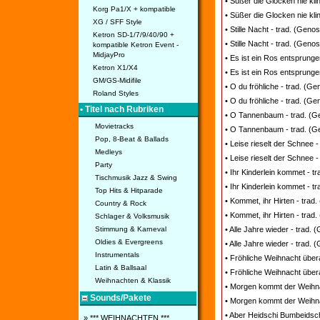
• Süßer die Glocken nie kli
Korg Pa1/X + kompatible
• Süßer die Glocken nie kli
XG / SFF Style
• Stille Nacht - trad. (Geno
Ketron SD-1/7/9/40/90 +
• Stille Nacht - trad. (Genos
kompatible Ketron Event -
MidjayPro
• Es ist ein Ros entsprunge
Ketron X1/X4
• Es ist ein Ros entsprunge
GM/GS-Midifile
• O du fröhliche - trad. (G
Roland Styles
• O du fröhliche - trad. (Ge
• Titel nach Rubriken
• O Tannenbaum - trad. (G
Movietracks
• O Tannenbaum - trad. (Ge
Pop, 8-Beat & Ballads
• Leise rieselt der Schnee 
Medleys
• Leise rieselt der Schnee -
Party
• Ihr Kinderlein kommet - t
Tischmusik Jazz & Swing
• Ihr Kinderlein kommet - tr
Top Hits & Hitparade
• Kommet, ihr Hirten - trad
Country & Rock
• Kommet, ihr Hirten - trad.
Schlager & Volksmusik
Stimmung & Karneval
• Alle Jahre wieder - trad.
Oldies & Evergreens
• Alle Jahre wieder - trad. 
Instrumentals
• Fröhliche Weihnacht übera
Latin & Ballsaal
• Fröhliche Weihnacht überal
Weihnachten & Klassik
• Morgen kommt der Weihna
Sounds/Pakete
• Morgen kommt der Weihna
• Aber Heidschi Bumbeidsch
» *** WEIHNACHTEN ***