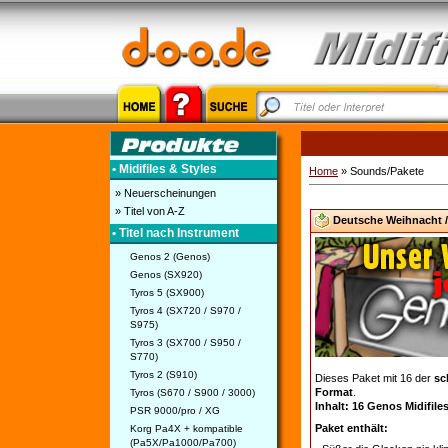
• Midifiles & Styles
Home
» Sounds/Pakete
» Neuerscheinungen
» Titel von A-Z
Deutsche Weihnacht / 
• Titel nach Instrument
Genos 2 (Genos)
Genos (SX920)
Tyros 5 (SX900)
Tyros 4 (SX720 / S970 /
S975)
Tyros 3 (SX700 / S950 /
S770)
Tyros 2 (S910)
Dieses Paket mit 16 der
sc
Format
.
Tyros (S670 / S900 / 3000)
Inhalt: 16 Genos Midifile
PSR 9000/pro / XG
Paket enthält:
Korg Pa4X + kompatible
(Pa5X/Pa1000/Pa700)