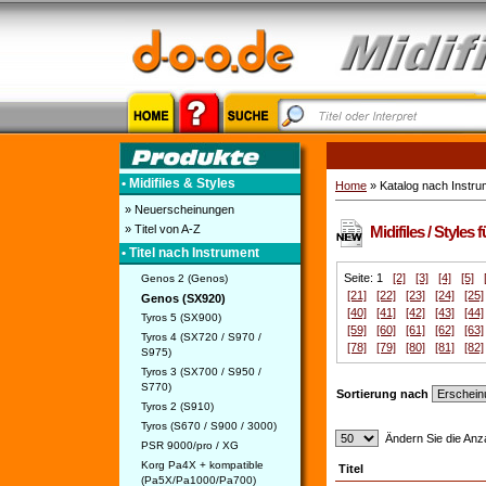
• Midifiles & Styles
Home
» Katalog nach Instru
» Neuerscheinungen
» Titel von A-Z
Midifiles / Style
• Titel nach Instrument
Seite: 1
[2]
[3]
[4]
[5]
Genos 2 (Genos)
[21]
[22]
[23]
[24]
[25]
Genos (SX920)
[40]
[41]
[42]
[43]
[44]
Tyros 5 (SX900)
[59]
[60]
[61]
[62]
[63]
Tyros 4 (SX720 / S970 /
[78]
[79]
[80]
[81]
[82]
S975)
Tyros 3 (SX700 / S950 /
S770)
Sortierung nach
Tyros 2 (S910)
Tyros (S670 / S900 / 3000)
Ändern Sie die Anza
PSR 9000/pro / XG
Korg Pa4X + kompatible
Titel
(Pa5X/Pa1000/Pa700)