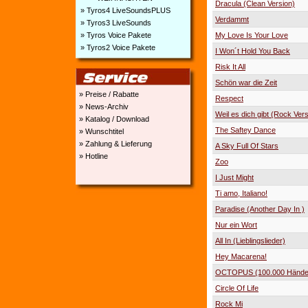
Dracula (Clean Version)
» Tyros4 LiveSoundsPLUS
Verdammt
» Tyros3 LiveSounds
My Love Is Your Love
» Tyros Voice Pakete
» Tyros2 Voice Pakete
I Won´t Hold You Back
Risk It All
Schön war die Zeit
» Preise / Rabatte
Respect
» News-Archiv
Weil es dich gibt (Rock Vers
» Katalog / Download
The Saftey Dance
» Wunschtitel
» Zahlung & Lieferung
A Sky Full Of Stars
» Hotline
Zoo
I Just Might
Ti amo, Italiano!
Paradise (Another Day In )
Nur ein Wort
All In (Lieblingslieder)
Hey Macarena!
OCTOPUS (100.000 Hände
Circle Of Life
Rock Mi