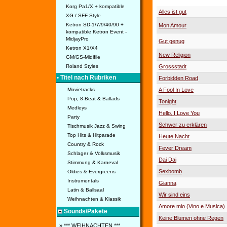
Korg Pa1/X + kompatible
Alles ist gut
XG / SFF Style
Ketron SD-1/7/9/40/90 +
Mon Amour
kompatible Ketron Event -
MidjayPro
Gut genug
Ketron X1/X4
New Religion
GM/GS-Midifile
Grossstadt
Roland Styles
• Titel nach Rubriken
Forbidden Road
A Fool In Love
Movietracks
Pop, 8-Beat & Ballads
Tonight
Medleys
Hello, I Love You
Party
Schwer zu erklären
Tischmusik Jazz & Swing
Top Hits & Hitparade
Heute Nacht
Country & Rock
Fever Dream
Schlager & Volksmusik
Dai Dai
Stimmung & Karneval
Sexbomb
Oldies & Evergreens
Instrumentals
Gianna
Latin & Ballsaal
Wir sind eins
Weihnachten & Klassik
Amore mio (Vino e Musica)
Sounds/Pakete
Keine Blumen ohne Regen
» *** WEIHNACHTEN ***