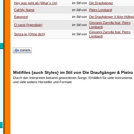
Hey was geht ab (What´s Up)
im Stil von
Die Draufgänger
Call My Name
im Stil von
Pietro Lombardi
Rapunzel
im Stil von
Die Draufgänger X Ikke Hüftgo
Giovanni Zarrella feat. Pietro
Ci sarai (Irgendwie)
im Stil von
Lombardi
Giovanni Zarrella feat. Pietro
Senza te (Ohne dich)
im Stil von
Lombardi
zurück
Midifiles (auch Styles) im Stil von Die Draufgänger & Pietro
Durch den Interpreten bekannt gewordenen Songs. Erhältlich für viele Instrumente
und viele weitere Hersteller und Formate