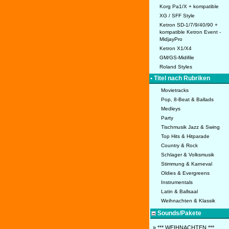
Korg Pa1/X + kompatible
XG / SFF Style
Ketron SD-1/7/9/40/90 +
kompatible Ketron Event -
MidjayPro
Ketron X1/X4
GM/GS-Midifile
Roland Styles
• Titel nach Rubriken
Movietracks
Pop, 8-Beat & Ballads
Medleys
Party
Tischmusik Jazz & Swing
Top Hits & Hitparade
Country & Rock
Schlager & Volksmusik
Stimmung & Karneval
Oldies & Evergreens
Instrumentals
Latin & Ballsaal
Weihnachten & Klassik
Sounds/Pakete
» *** WEIHNACHTEN ***