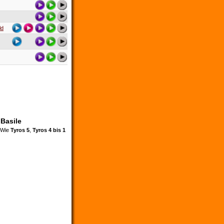
ld
 Basile
. Wie
Tyros 5
,
Tyros 4 bis 1