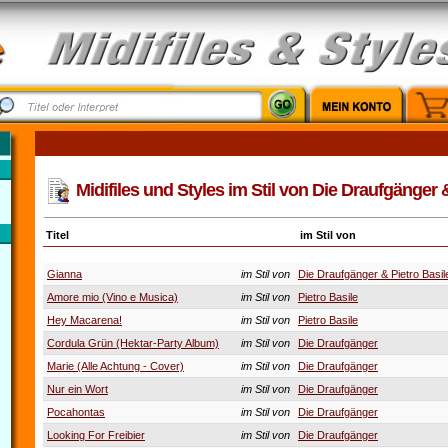
Midifiles und Styles im Stil von Die Draufgänger &
Titel
im Stil von
Gianna
im Stil von
Die Draufgänger & Pietro Basil
Amore mio (Vino e Musica)
im Stil von
Pietro Basile
Hey Macarena!
im Stil von
Pietro Basile
Cordula Grün (Hektar-Party Album)
im Stil von
Die Draufgänger
Marie (Alle Achtung - Cover)
im Stil von
Die Draufgänger
Nur ein Wort
im Stil von
Die Draufgänger
Pocahontas
im Stil von
Die Draufgänger
Looking For Freibier
im Stil von
Die Draufgänger