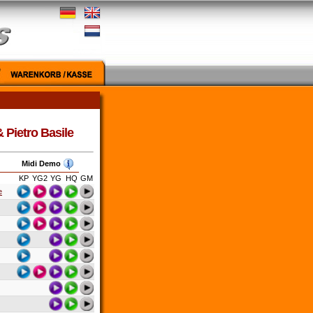
 Pietro Basile
Midi Demo
KP
YG2
YG
HQ
GM
e