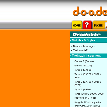
• Midifiles & Styles
» Neuerscheinungen
» Titel von A-Z
• Titel nach Instrument
Genos 2 (Genos)
Genos (SX920)
Tyros 5 (SX900)
Tyros 4 (SX720 / S970 /
S975)
Tyros 3 (SX700 / S950 /
S770)
Tyros 2 (S910)
Tyros (S670 / S900 / 3000)
PSR 9000/pro / XG
Korg Pa4X + kompatible
(Pa5X/Pa1000/Pa700)