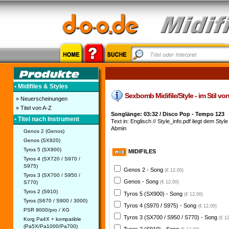
• Midifiles & Styles
Sexbomb Midifile/Style - im Stil v
» Neuerscheinungen
» Titel von A-Z
Songlänge: 03:32 / Disco Pop - Tempo 123
• Titel nach Instrument
Text in: Englisch // Style_info.pdf liegt dem Style 
Abmin
Genos 2 (Genos)
Genos (SX920)
Tyros 5 (SX900)
MIDIFILES
Tyros 4 (SX720 / S970 /
S975)
Genos 2 - Song
(€ 12,00)
Tyros 3 (SX700 / S950 /
Genos - Song
S770)
(€ 12,00)
Tyros 2 (S910)
Tyros 5 (SX900) - Song
(€ 12,00)
Tyros (S670 / S900 / 3000)
Tyros 4 (S970 / S975) - Song
(€ 12,00)
PSR 9000/pro / XG
Tyros 3 (SX700 / S950 / S770) - Song
(€ 1
Korg Pa4X + kompatible
(Pa5X/Pa1000/Pa700)