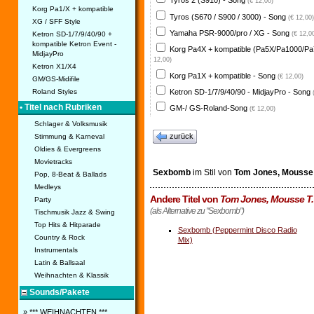
Tyros 2 (S910) - Song
(€ 12,00)
Korg Pa1/X + kompatible
Tyros (S670 / S900 / 3000) - Song
(€ 12,00)
XG / SFF Style
Yamaha PSR-9000/pro / XG - Song
Ketron SD-1/7/9/40/90 +
(€ 12,0
kompatible Ketron Event -
Korg Pa4X + kompatible (Pa5X/Pa1000/Pa
MidjayPro
12,00)
Ketron X1/X4
Korg Pa1X + kompatible - Song
(€ 12,00)
GM/GS-Midifile
Ketron SD-1/7/9/40/90 - MidjayPro - Song
Roland Styles
• Titel nach Rubriken
GM-/ GS-Roland-Song
(€ 12,00)
Schlager & Volksmusik
zurück
Stimmung & Karneval
Oldies & Evergreens
Movietracks
Sexbomb
im Stil von
Tom Jones, Mousse 
Pop, 8-Beat & Ballads
Medleys
Andere Titel von
Tom Jones, Mousse T.
Party
(als Alternative zu "Sexbomb")
Tischmusik Jazz & Swing
Top Hits & Hitparade
Sexbomb (Peppermint Disco Radio
Country & Rock
Mix)
Instrumentals
Latin & Ballsaal
Weihnachten & Klassik
Sounds/Pakete
» *** WEIHNACHTEN ***