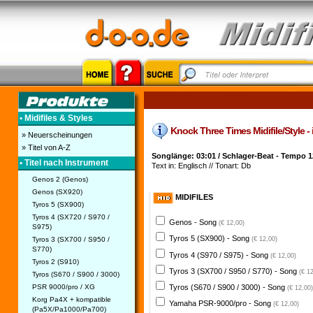
• Midifiles & Styles
Knock Three Times Midifile/Style -
» Neuerscheinungen
» Titel von A-Z
Songlänge: 03:01 / Schlager-Beat - Tempo 1
• Titel nach Instrument
Text in: Englisch // Tonart: Db
Genos 2 (Genos)
Genos (SX920)
MIDIFILES
Tyros 5 (SX900)
Tyros 4 (SX720 / S970 /
Genos - Song
(€ 12,00)
S975)
Tyros 5 (SX900) - Song
Tyros 3 (SX700 / S950 /
(€ 12,00)
S770)
Tyros 4 (S970 / S975) - Song
(€ 12,00)
Tyros 2 (S910)
Tyros 3 (SX700 / S950 / S770) - Song
(€ 1
Tyros (S670 / S900 / 3000)
PSR 9000/pro / XG
Tyros (S670 / S900 / 3000) - Song
(€ 12,00)
Korg Pa4X + kompatible
Yamaha PSR-9000/pro - Song
(€ 12,00)
(Pa5X/Pa1000/Pa700)