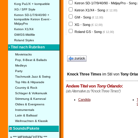
Ketron SD-1/7/9/40/90 - MidjayPro - Song
Korg Pa1/X + kompatible
XG / SFF Style
Ketron X1/X4 - Song
(€ 12,00)
Ketron SD-1/7/9/40/90 +
GM - Song
(€ 12,00)
kompatible Ketron Event -
MidjayPro
XG - Song
(€ 12,00)
Ketron X1/X4
Roland GS - Song
(€ 12,00)
GM/GS-Midifile
Roland Styles
• Titel nach Rubriken
Movietracks
zurück
Pop, 8-Beat & Ballads
Medleys
Party
Knock Three Times
im Stil von
Tony Orla
Tischmusik Jazz & Swing
Top Hits & Hitparade
Andere Titel von
Tony Orlando
:
Country & Rock
(als Alternative zu "Knock Three Times")
Schlager & Volksmusik
Stimmung & Karneval
Candida
Oldies & Evergreens
Instrumentals
Latin & Ballsaal
Weihnachten & Klassik
Sounds/Pakete
» *** WEIHNACHTEN ***