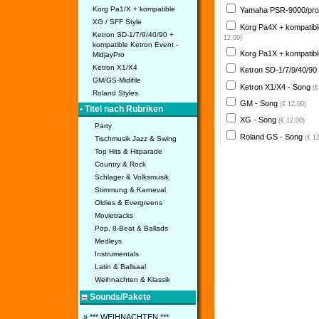
Korg Pa1/X + kompatible
Yamaha PSR-9000/pro
XG / SFF Style
Korg Pa4X + kompatib
Ketron SD-1/7/9/40/90 +
12,00)
kompatible Ketron Event -
Korg Pa1X + kompatib
MidjayPro
Ketron X1/X4
Ketron SD-1/7/9/40/90
GM/GS-Midifile
Ketron X1/X4 - Song
(€
Roland Styles
GM - Song
(€ 12,00)
• Titel nach Rubriken
XG - Song
(€ 12,00)
Party
Roland GS - Song
(€ 1
Tischmusik Jazz & Swing
Top Hits & Hitparade
Country & Rock
Schlager & Volksmusik
Stimmung & Karneval
Oldies & Evergreens
Movietracks
Pop, 8-Beat & Ballads
Medleys
Instrumentals
Latin & Ballsaal
Weihnachten & Klassik
Sounds/Pakete
» *** WEIHNACHTEN ***