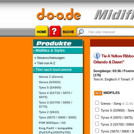
• Midifiles & Styles
Tie A Yellow Ribbon
» Neuerscheinungen
Orlando & Dawn"
» Titel von A-Z
• Titel nach Instrument
Songlänge: 03:36 / Foxtro
(176)
Genos 2 (Genos)
Text in: Englisch // Tonart: F
Genos (SX920)
Tyros 5 (SX900)
MIDIFILES
Tyros 4 (SX720 / S970 /
S975)
Tyros 3 (SX700 / S950 /
Genos - Song
(€ 12,00)
S770)
Tyros 5 (SX900) - So
Tyros 2 (S910)
Tyros 4 (S970 / S975)
Tyros (S670 / S900 / 3000)
PSR 9000/pro / XG
Tyros 3 (SX700 / S950
Korg Pa4X + kompatible
Tyros (S670 / S900 / 
(Pa5X/Pa1000/Pa700)