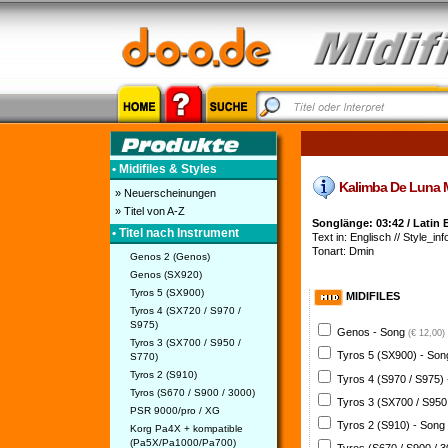
• Midifiles & Styles
Kalimba De Luna Mid
» Neuerscheinungen
» Titel von A-Z
Songlänge: 03:42 / Latin 
• Titel nach Instrument
Text in: Englisch // Style_inf
Tonart: Dmin
Genos 2 (Genos)
Genos (SX920)
Tyros 5 (SX900)
MIDIFILES
Tyros 4 (SX720 / S970 /
S975)
Genos - Song
(€ 12,00)
Tyros 3 (SX700 / S950 /
Tyros 5 (SX900) - So
S770)
Tyros 2 (S910)
Tyros 4 (S970 / S975)
Tyros (S670 / S900 / 3000)
Tyros 3 (SX700 / S950
PSR 9000/pro / XG
Tyros 2 (S910) - Song
Korg Pa4X + kompatible
(Pa5X/Pa1000/Pa700)