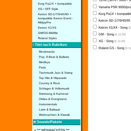
Tyros (S670 / S900 / 
Korg Pa1/X + kompatible
Yamaha PSR-9000/pro
XG / SFF Style
Korg Pa1X + kompatib
Ketron SD-1/7/9/40/90 +
kompatible Ketron Event -
Ketron SD-1/7/9/40/90
MidjayPro
Ketron X1/X4 - Song
Ketron X1/X4
(€
GM/GS-Midifile
GM - Song
(€ 12,00)
Roland Styles
XG - Song
(€ 12,00)
• Titel nach Rubriken
Roland GS - Song
(€ 1
Movietracks
Pop, 8-Beat & Ballads
Medleys
Party
Tischmusik Jazz & Swing
Top Hits & Hitparade
Country & Rock
Schlager & Volksmusik
Stimmung & Karneval
Oldies & Evergreens
Instrumentals
Latin & Ballsaal
Weihnachten & Klassik
Sounds/Pakete
» *** WEIHNACHTEN ***