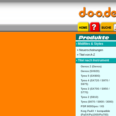
• Midifiles & Styles
» Neuerscheinungen
» Titel von A-Z
• Titel nach Instrument
Genos 2 (Genos)
Genos (SX920)
Tyros 5 (SX900)
Tyros 4 (SX720 / S970 /
S975)
Tyros 3 (SX700 / S950 /
S770)
Tyros 2 (S910)
Tyros (S670 / S900 / 3000)
PSR 9000/pro / XG
Korg Pa4X + kompatible
(Pa5X/Pa1000/Pa700)