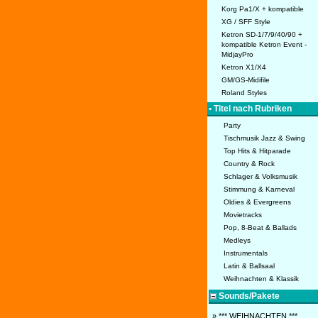
Korg Pa1/X + kompatible
XG / SFF Style
Ketron SD-1/7/9/40/90 +
kompatible Ketron Event -
MidjayPro
Ketron X1/X4
GM/GS-Midifile
Roland Styles
• Titel nach Rubriken
Party
Tischmusik Jazz & Swing
Top Hits & Hitparade
Country & Rock
Schlager & Volksmusik
Stimmung & Karneval
Oldies & Evergreens
Movietracks
Pop, 8-Beat & Ballads
Medleys
Instrumentals
Latin & Ballsaal
Weihnachten & Klassik
Sounds/Pakete
» *** WEIHNACHTEN ***