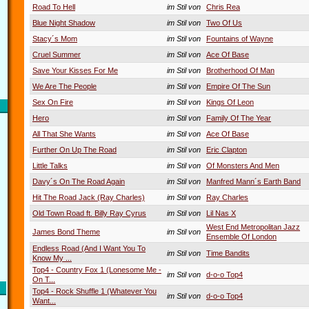
Road To Hell
im Stil von
Chris Rea
Blue Night Shadow
im Stil von
Two Of Us
Stacy´s Mom
im Stil von
Fountains of Wayne
Cruel Summer
im Stil von
Ace Of Base
Save Your Kisses For Me
im Stil von
Brotherhood Of Man
We Are The People
im Stil von
Empire Of The Sun
Sex On Fire
im Stil von
Kings Of Leon
Hero
im Stil von
Family Of The Year
All That She Wants
im Stil von
Ace Of Base
Further On Up The Road
im Stil von
Eric Clapton
Little Talks
im Stil von
Of Monsters And Men
Davy´s On The Road Again
im Stil von
Manfred Mann´s Earth Band
Hit The Road Jack (Ray Charles)
im Stil von
Ray Charles
Old Town Road ft. Billy Ray Cyrus
im Stil von
Lil Nas X
West End Metropolitan Jazz
James Bond Theme
im Stil von
Ensemble Of London
Endless Road (And I Want You To
im Stil von
Time Bandits
Know My ...
Top4 - Country Fox 1 (Lonesome Me -
im Stil von
d-o-o Top4
On T...
Top4 - Rock Shuffle 1 (Whatever You
im Stil von
d-o-o Top4
Want...