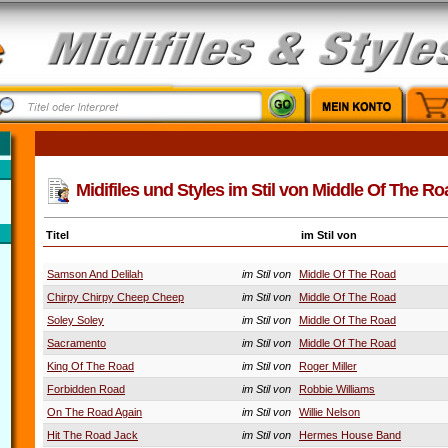
Midifiles und Styles im Stil von Middle Of The Ro
Titel
im Stil von
Samson And Delilah
im Stil von
Middle Of The Road
Chirpy Chirpy Cheep Cheep
im Stil von
Middle Of The Road
Soley Soley
im Stil von
Middle Of The Road
Sacramento
im Stil von
Middle Of The Road
King Of The Road
im Stil von
Roger Miller
Forbidden Road
im Stil von
Robbie Williams
On The Road Again
im Stil von
Willie Nelson
Hit The Road Jack
im Stil von
Hermes House Band