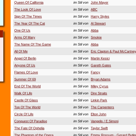
Queen Of California
im Stil von
John Mayer
The Look Of Love
im Stil von
ABC
Sign Of The Times
im Stil von
Harry Styles
The Year Of The Cat
im Stil von
Al Stewart
One Of Us
im Stil von
Abba
Arms Of Mary
im Stil von
Smokie
The Name Of The Game
im Stil von
Abba
All Of Me
im Stil von
Eric Clapton & Paul McCartne
Angel Of Berlin
im Stil von
Martin Kesici
Anyone Of Us
im Stil von
Gareth Gates
Flames Of Love
im Stil von
Fancy
Summer Of 69
im Stil von
Bryan Adams
End Of The World
im Stil von
Miley Cyrus
Walk Of Life
im Stil von
Dire Straits
Castle Of Glass
im Stil von
Linkin Park
Top Of The World
im Stil von
The Carpenters
Circle Of Life
im Stil von
Elton John
Conquest Of Paradise
im Stil von
Vangelis / E.Simoni
The Fate Of Ophelia
im Stil von
Taylor Swift
The Phantom of the Opera
im Stil von
Emmy Rossum - Gerard Butle