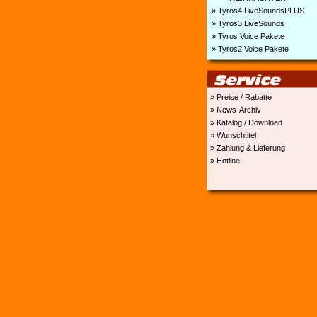
» Tyros4 LiveSoundsPLUS
» Tyros3 LiveSounds
» Tyros Voice Pakete
» Tyros2 Voice Pakete
» Preise / Rabatte
» News-Archiv
» Katalog / Download
» Wunschtitel
» Zahlung & Lieferung
» Hotline