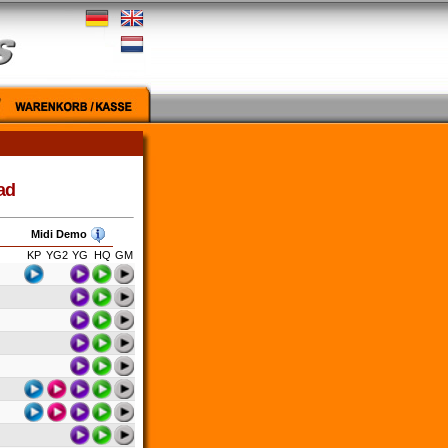
ad
Midi Demo
KP
YG2
YG
HQ
GM