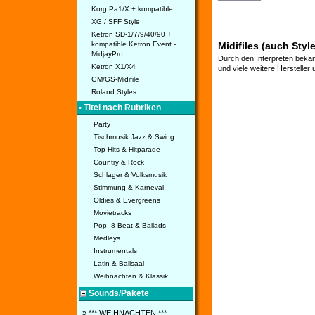
Korg Pa1/X + kompatible
XG / SFF Style
Ketron SD-1/7/9/40/90 +
kompatible Ketron Event -
Midifiles (auch Styl
MidjayPro
Durch den Interpreten bekan
Ketron X1/X4
und viele weitere Hersteller
GM/GS-Midifile
Roland Styles
• Titel nach Rubriken
Party
Tischmusik Jazz & Swing
Top Hits & Hitparade
Country & Rock
Schlager & Volksmusik
Stimmung & Karneval
Oldies & Evergreens
Movietracks
Pop, 8-Beat & Ballads
Medleys
Instrumentals
Latin & Ballsaal
Weihnachten & Klassik
Sounds/Pakete
» *** WEIHNACHTEN ***