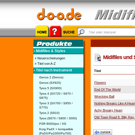
• Midifiles & Styles
Midifiles und 
» Neuerscheinungen
» Titel von A-Z
• Titel nach Instrument
Titel
Genos 2 (Genos)
Flowers
Genos (SX920)
Tyros 5 (SX900)
End Of The World
Tyros 4 (SX720 / S970 /
Wrecking Ball
S975)
Tyros 3 (SX700 / S950 /
Nothing Breaks Like A Hear
S770)
Achy Breaky Heart
Tyros 2 (S910)
Old Town Road ft. Billy Ray
Tyros (S670 / S900 / 3000)
PSR 9000/pro / XG
Korg Pa4X + kompatible
zurück
(Pa5X/Pa1000/Pa700)