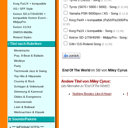
Tyros 2 (S910) - Song
(€ 12,00)
Korg Pa1/X + kompatible
Tyros (S670 / S900 / 3000) - Song
(€ 12,00)
XG / SFF Style
Yamaha PSR-9000/pro / XG - Song
Ketron SD-1/7/9/40/90 +
(€ 12,0
kompatible Ketron Event -
Korg Pa4X + kompatible (Pa5X/Pa1000/Pa
MidjayPro
12,00)
Ketron X1/X4
Korg Pa1X + kompatible - Song
(€ 12,00)
GM/GS-Midifile
Ketron SD-1/7/9/40/90 - MidjayPro - Song
Roland Styles
• Titel nach Rubriken
GM-/ GS-Roland-Song
(€ 12,00)
Movietracks
zurück
Pop, 8-Beat & Ballads
Medleys
Party
End Of The World
im Stil von
Miley Cyrus
Tischmusik Jazz & Swing
Top Hits & Hitparade
Andere Titel von
Miley Cyrus
:
Country & Rock
(als Alternative zu "End Of The World")
Schlager & Volksmusik
Stimmung & Karneval
Nothing Breaks Like A Heart
Oldies & Evergreens
Instrumentals
Latin & Ballsaal
Weihnachten & Klassik
Sounds/Pakete
» *** WEIHNACHTEN ***