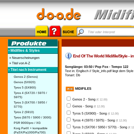
• Midifiles & Styles
End Of The World Midifile/Style - im
» Neuerscheinungen
» Titel von A-Z
Songlänge: 03:50 / Pop Fox - Tempo 122
• Titel nach Instrument
Text in: Englisch // Style_info.pdf liegt dem Style 
Tonart: Db
Genos 2 (Genos)
Genos (SX920)
Tyros 5 (SX900)
MIDIFILES
Tyros 4 (SX720 / S970 /
S975)
Genos 2 - Song
(€ 12,00)
Tyros 3 (SX700 / S950 /
Genos - Song
S770)
(€ 12,00)
Tyros 2 (S910)
Tyros 5 (SX900) - Song
(€ 12,00)
Tyros (S670 / S900 / 3000)
Tyros 4 (S970 / S975) - Song
(€ 12,00)
PSR 9000/pro / XG
Tyros 3 (SX700 / S950 / S770) - Song
(€ 1
Korg Pa4X + kompatible
(Pa5X/Pa1000/Pa700)