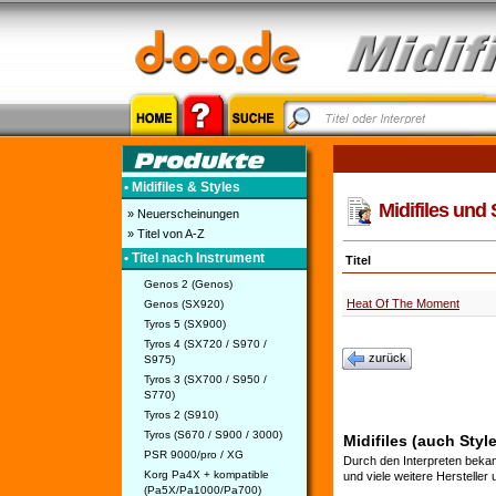
• Midifiles & Styles
Midifiles und 
» Neuerscheinungen
» Titel von A-Z
• Titel nach Instrument
Titel
Genos 2 (Genos)
Heat Of The Moment
Genos (SX920)
Tyros 5 (SX900)
Tyros 4 (SX720 / S970 /
zurück
S975)
Tyros 3 (SX700 / S950 /
S770)
Tyros 2 (S910)
Tyros (S670 / S900 / 3000)
Midifiles (auch Style
PSR 9000/pro / XG
Durch den Interpreten bekan
Korg Pa4X + kompatible
und viele weitere Hersteller
(Pa5X/Pa1000/Pa700)