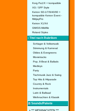
Korg Pa1/X + kompatible
XG / SFF Style
Ketron SD-1/7/9/40/90 +
kompatible Ketron Event -
MidjayPro
Ketron X1/X4
GM/GS-Midifile
Roland Styles
• Titel nach Rubriken
Schlager & Volksmusik
Stimmung & Karneval
Oldies & Evergreens
Movietracks
Pop, 8-Beat & Ballads
Medleys
Party
Tischmusik Jazz & Swing
Top Hits & Hitparade
Country & Rock
Instrumentals
Latin & Ballsaal
Weihnachten & Klassik
Sounds/Pakete
» *** WEIHNACHTEN ***