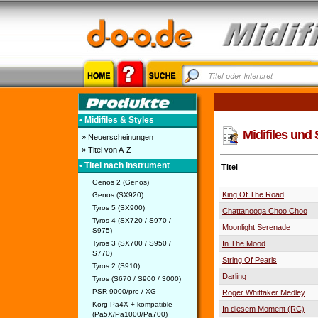
• Midifiles & Styles
Midifiles und 
» Neuerscheinungen
» Titel von A-Z
• Titel nach Instrument
Titel
Genos 2 (Genos)
King Of The Road
Genos (SX920)
Tyros 5 (SX900)
Chattanooga Choo Choo
Tyros 4 (SX720 / S970 /
Moonlight Serenade
S975)
Tyros 3 (SX700 / S950 /
In The Mood
S770)
String Of Pearls
Tyros 2 (S910)
Darling
Tyros (S670 / S900 / 3000)
PSR 9000/pro / XG
Roger Whittaker Medley
Korg Pa4X + kompatible
In diesem Moment (RC)
(Pa5X/Pa1000/Pa700)