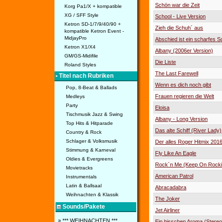
Schön war die Zeit
Korg Pa1/X + kompatible
XG / SFF Style
School - Live Version
Ketron SD-1/7/9/40/90 +
Zieh die Schuh´ aus
kompatible Ketron Event -
MidjayPro
Abschied ist ein scharfes S
Ketron X1/X4
Albany (2006er Version)
GM/GS-Midifile
Die Liste
Roland Styles
The Last Farewell
• Titel nach Rubriken
Wenn es dich noch gibt
Pop, 8-Beat & Ballads
Frauen regieren die Welt
Medleys
Party
Eloisa
Tischmusik Jazz & Swing
Albany - Long Version
Top Hits & Hitparade
Das alte Schiff (River Lady)
Country & Rock
Schlager & Volksmusik
Der alles Roger Hitmix 201
Stimmung & Karneval
Fly Like An Eagle
Oldies & Evergreens
Rock´n Me (Keep On Rock
Movietracks
American Patrol
Instrumentals
Latin & Ballsaal
Abracadabra
Weihnachten & Klassik
The Joker
Sounds/Pakete
Jet Airliner
» *** WEIHNACHTEN ***
Ein bisschen Aroma (Stere