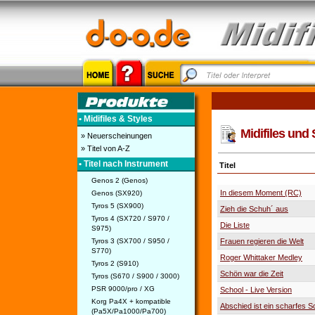
• Midifiles & Styles
Midifiles und 
» Neuerscheinungen
» Titel von A-Z
• Titel nach Instrument
Titel
Genos 2 (Genos)
In diesem Moment (RC)
Genos (SX920)
Tyros 5 (SX900)
Zieh die Schuh´ aus
Tyros 4 (SX720 / S970 /
Die Liste
S975)
Tyros 3 (SX700 / S950 /
Frauen regieren die Welt
S770)
Roger Whittaker Medley
Tyros 2 (S910)
Schön war die Zeit
Tyros (S670 / S900 / 3000)
PSR 9000/pro / XG
School - Live Version
Korg Pa4X + kompatible
Abschied ist ein scharfes S
(Pa5X/Pa1000/Pa700)