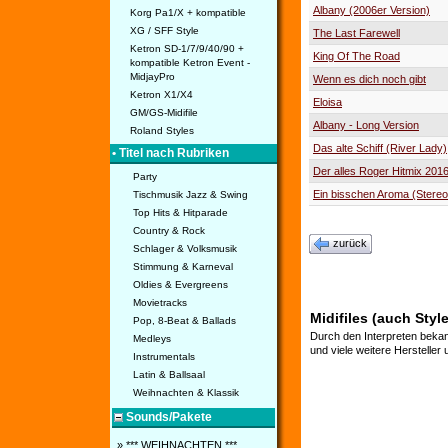
Albany (2006er Version)
Korg Pa1/X + kompatible
XG / SFF Style
The Last Farewell
Ketron SD-1/7/9/40/90 +
King Of The Road
kompatible Ketron Event -
MidjayPro
Wenn es dich noch gibt
Ketron X1/X4
Eloisa
GM/GS-Midifile
Albany - Long Version
Roland Styles
Das alte Schiff (River Lady)
• Titel nach Rubriken
Der alles Roger Hitmix 201
Party
Ein bisschen Aroma (Stere
Tischmusik Jazz & Swing
Top Hits & Hitparade
Country & Rock
zurück
Schlager & Volksmusik
Stimmung & Karneval
Oldies & Evergreens
Movietracks
Midifiles (auch Styl
Pop, 8-Beat & Ballads
Durch den Interpreten bekan
Medleys
und viele weitere Hersteller
Instrumentals
Latin & Ballsaal
Weihnachten & Klassik
Sounds/Pakete
» *** WEIHNACHTEN ***