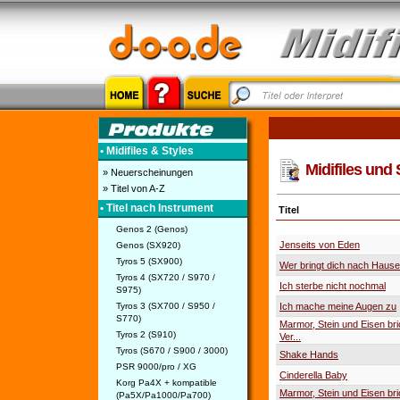
• Midifiles & Styles
Midifiles und 
» Neuerscheinungen
» Titel von A-Z
• Titel nach Instrument
Titel
Genos 2 (Genos)
Jenseits von Eden
Genos (SX920)
Tyros 5 (SX900)
Wer bringt dich nach Hause
Tyros 4 (SX720 / S970 /
Ich sterbe nicht nochmal
S975)
Tyros 3 (SX700 / S950 /
Ich mache meine Augen zu
S770)
Marmor, Stein und Eisen bri
Tyros 2 (S910)
Ver...
Tyros (S670 / S900 / 3000)
Shake Hands
PSR 9000/pro / XG
Cinderella Baby
Korg Pa4X + kompatible
Marmor, Stein und Eisen bri
(Pa5X/Pa1000/Pa700)