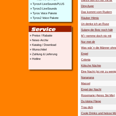
Danze dun ich nur mit dir
» Tyros4 LiveSoundsPLUS
Ding Auge
» Tyros3 LiveSounds
Das kommt vom Rudern
» Tyros Voice Pakete
» Tyros2 Voice Pakete
Räuber Hitmix
Un denke ich an Ruse
Sulang die Botz noch hält
» Preise / Rabatte
M´r nemme doch nix mit
» News-Archiv
Nur met dir
» Katalog / Download
Was wär´n die Männer ohn
» Wunschtitel
Engel
» Zahlung & Lieferung
» Hotline
Colonia
Kölsche Nächte
Eine Nacht (ist mir zu wenig
Nananana
Massel
Engel der Nacht
Rosemarie (Apres Ski Mix)
Du kleine Fliege
Trau dich
Coole Drinks und heisse M