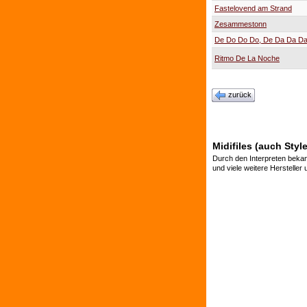
Fastelovend am Strand
Zesammestonn
De Do Do Do, De Da Da D
Ritmo De La Noche
zurück
Midifiles (auch Styl
Durch den Interpreten bekan
und viele weitere Hersteller