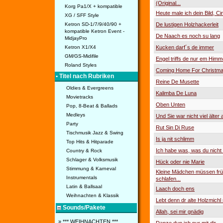
(Original...
Korg Pa1/X + kompatible
Heute male ich dein Bild, C
XG / SFF Style
Ketron SD-1/7/9/40/90 +
De lustigen Holzhackerleit
kompatible Ketron Event -
De Naach es noch su lang
MidjayPro
Ketron X1/X4
Kucken darf´s de immer
GM/GS-Midifile
Engel triffs de nur em Himm
Roland Styles
Coming Home For Christm
• Titel nach Rubriken
Reine De Musette
Oldies & Evergreens
Kalimba De Luna
Movietracks
Oben Unten
Pop, 8-Beat & Ballads
Medleys
Und Sie war nicht viel älter 
Party
Rut Sin Di Ruse
Tischmusik Jazz & Swing
Is ja nit schlimm
Top Hits & Hitparade
Ich habe was, was du nicht
Country & Rock
Schlager & Volksmusik
Hück oder nie Marie
Stimmung & Karneval
Kleine Mädchen müssen frü
Instrumentals
schlafen...
Latin & Ballsaal
Laach doch ens
Weihnachten & Klassik
Lebt denn dr alte Holzmichl
Sounds/Pakete
Allah, sei mir gnädig
» *** WEIHNACHTEN ***