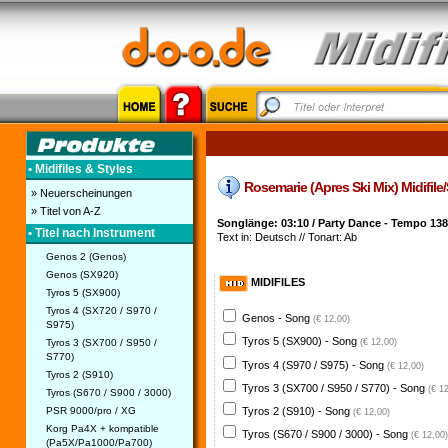
• Midifiles & Styles
Rosemarie (Apres Ski Mix) Midifile/
» Neuerscheinungen
» Titel von A-Z
Songlänge: 03:10 / Party Dance - Tempo 138
• Titel nach Instrument
Text in: Deutsch // Tonart: Ab
Genos 2 (Genos)
Genos (SX920)
MIDIFILES
Tyros 5 (SX900)
Tyros 4 (SX720 / S970 /
Genos - Song
(€ 12,00)
S975)
Tyros 5 (SX900) - Song
Tyros 3 (SX700 / S950 /
(€ 12,00)
S770)
Tyros 4 (S970 / S975) - Song
(€ 12,00)
Tyros 2 (S910)
Tyros 3 (SX700 / S950 / S770) - Song
(€ 1
Tyros (S670 / S900 / 3000)
PSR 9000/pro / XG
Tyros 2 (S910) - Song
(€ 12,00)
Korg Pa4X + kompatible
Tyros (S670 / S900 / 3000) - Song
(€ 12,00)
(Pa5X/Pa1000/Pa700)