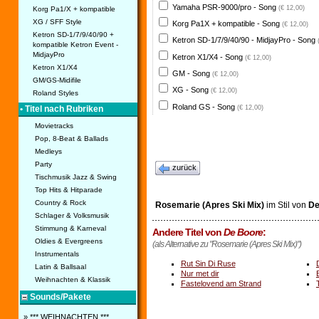
Yamaha PSR-9000/pro - Song
(€ 12,00)
Korg Pa1/X + kompatible
XG / SFF Style
Korg Pa1X + kompatible - Song
(€ 12,00)
Ketron SD-1/7/9/40/90 +
Ketron SD-1/7/9/40/90 - MidjayPro - Song
kompatible Ketron Event -
MidjayPro
Ketron X1/X4 - Song
(€ 12,00)
Ketron X1/X4
GM - Song
(€ 12,00)
GM/GS-Midifile
XG - Song
(€ 12,00)
Roland Styles
Roland GS - Song
(€ 12,00)
• Titel nach Rubriken
Movietracks
Pop, 8-Beat & Ballads
Medleys
Party
zurück
Tischmusik Jazz & Swing
Top Hits & Hitparade
Country & Rock
Rosemarie (Apres Ski Mix)
im Stil von
De
Schlager & Volksmusik
Stimmung & Karneval
Andere Titel von
De Boore
:
Oldies & Evergreens
(als Alternative zu "Rosemarie (Apres Ski Mix)")
Instrumentals
Rut Sin Di Ruse
Latin & Ballsaal
Nur met dir
Weihnachten & Klassik
Fastelovend am Strand
Sounds/Pakete
» *** WEIHNACHTEN ***