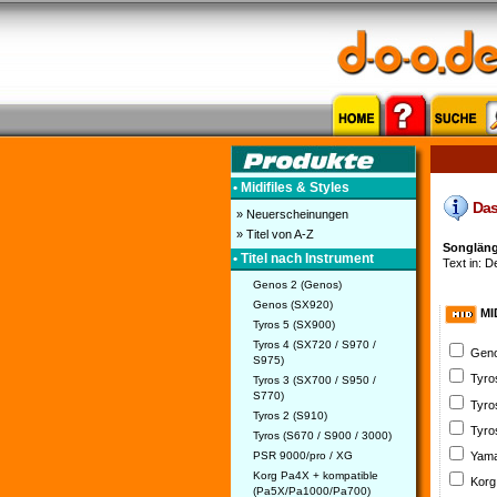
• Midifiles & Styles
Das 
» Neuerscheinungen
» Titel von A-Z
Songlänge
• Titel nach Instrument
Text in: D
Genos 2 (Genos)
Genos (SX920)
MI
Tyros 5 (SX900)
Tyros 4 (SX720 / S970 /
Geno
S975)
Tyro
Tyros 3 (SX700 / S950 /
S770)
Tyro
Tyros 2 (S910)
Tyro
Tyros (S670 / S900 / 3000)
PSR 9000/pro / XG
Yama
Korg Pa4X + kompatible
Korg
(Pa5X/Pa1000/Pa700)