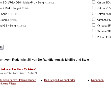
on SD-1/7/9/40/90 - MidjayPro - Song
Ketron SD-1
(€ 12,00)
on X1/X4 - Song
Ketron X1/X
(€ 12,00)
- Song
Ketron XD9
(€ 12,00)
 Song
Yamaha PSR
(€ 12,00)
nd GS - Song
Yamaha SFF 
(€ 12,00)
Yamaha SFF 
Roland E-96
ck
mmt vom Rudern
im Stil von
De Randfichten
als
Midifile
und
Style
itel von
De Randfichten
:
ative zu "Das kommt vom Rudern")
bt denn dr alte Holzmichl noch
De lustigen Holzhackerleit
Nananana
 kleine Fliege