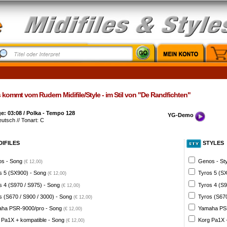
kommt vom Rudern Midifile/Style - im Stil von "De Randfichten"
: 03:08 / Polka - Tempo 128
YG-Demo
eutsch // Tonart: C
DIFILES
STYLES
s - Song
Genos - St
(€ 12,00)
s 5 (SX900) - Song
Tyros 5 (SX
(€ 12,00)
s 4 (S970 / S975) - Song
Tyros 4 (S9
(€ 12,00)
s (S670 / S900 / 3000) - Song
Tyros (S670
(€ 12,00)
ha PSR-9000/pro - Song
Yamaha PSR
(€ 12,00)
 Pa1X + kompatible - Song
Korg Pa1X +
(€ 12,00)