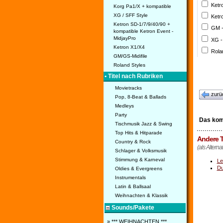
Ketr
Korg Pa1/X + kompatible
XG / SFF Style
Ketr
Ketron SD-1/7/9/40/90 +
GM 
kompatible Ketron Event -
MidjayPro
XG -
Ketron X1/X4
Rola
GM/GS-Midifile
Roland Styles
• Titel nach Rubriken
Movietracks
zurü
Pop, 8-Beat & Ballads
Medleys
Party
Das ko
Tischmusik Jazz & Swing
Top Hits & Hitparade
Andere T
Country & Rock
(als Altern
Schlager & Volksmusik
Stimmung & Karneval
Le
Du
Oldies & Evergreens
Instrumentals
Latin & Ballsaal
Weihnachten & Klassik
Sounds/Pakete
» *** WEIHNACHTEN ***