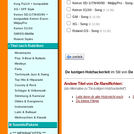
Ketron SD-1/7/9/40/90 - MidjayPro - Song
Korg Pa1/X + kompatible
XG / SFF Style
Ketron X1/X4 - Song
(€ 12,00)
Ketron SD-1/7/9/40/90 +
GM - Song
(€ 12,00)
kompatible Ketron Event -
MidjayPro
XG - Song
(€ 12,00)
Ketron X1/X4
Roland GS - Song
(€ 12,00)
GM/GS-Midifile
Roland Styles
• Titel nach Rubriken
Movietracks
zurück
Pop, 8-Beat & Ballads
Medleys
Party
De lustigen Holzhackerleit
im Stil von
De 
Tischmusik Jazz & Swing
Top Hits & Hitparade
Andere Titel von
De Randfichten
:
Country & Rock
(als Alternative zu "De lustigen Holzhackerleit")
Schlager & Volksmusik
Stimmung & Karneval
Lebt denn dr alte Holzmichl noch
Du kleine Fliege
Oldies & Evergreens
Instrumentals
Latin & Ballsaal
Weihnachten & Klassik
Sounds/Pakete
» *** WEIHNACHTEN ***