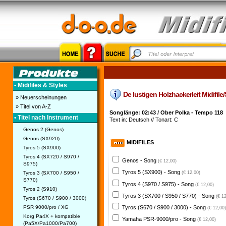
• Midifiles & Styles
De lustigen Holzhackerleit Midifile/
» Neuerscheinungen
» Titel von A-Z
Songlänge: 02:43 / Ober Polka - Tempo 118
• Titel nach Instrument
Text in: Deutsch // Tonart: C
Genos 2 (Genos)
Genos (SX920)
MIDIFILES
Tyros 5 (SX900)
Tyros 4 (SX720 / S970 /
Genos - Song
(€ 12,00)
S975)
Tyros 5 (SX900) - Song
Tyros 3 (SX700 / S950 /
(€ 12,00)
S770)
Tyros 4 (S970 / S975) - Song
(€ 12,00)
Tyros 2 (S910)
Tyros 3 (SX700 / S950 / S770) - Song
(€ 1
Tyros (S670 / S900 / 3000)
PSR 9000/pro / XG
Tyros (S670 / S900 / 3000) - Song
(€ 12,00)
Korg Pa4X + kompatible
Yamaha PSR-9000/pro - Song
(€ 12,00)
(Pa5X/Pa1000/Pa700)