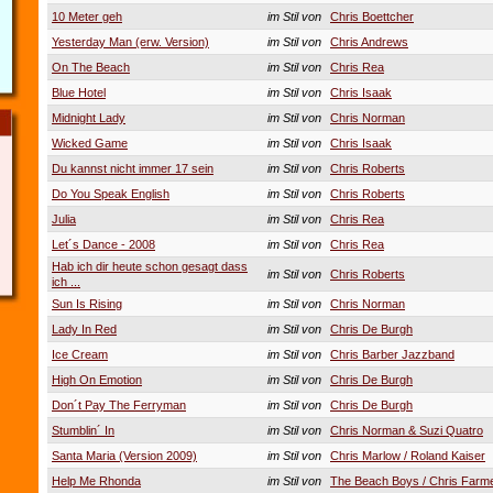
10 Meter geh
im Stil von
Chris Boettcher
Yesterday Man (erw. Version)
im Stil von
Chris Andrews
On The Beach
im Stil von
Chris Rea
Blue Hotel
im Stil von
Chris Isaak
Midnight Lady
im Stil von
Chris Norman
Wicked Game
im Stil von
Chris Isaak
Du kannst nicht immer 17 sein
im Stil von
Chris Roberts
Do You Speak English
im Stil von
Chris Roberts
Julia
im Stil von
Chris Rea
Let´s Dance - 2008
im Stil von
Chris Rea
Hab ich dir heute schon gesagt dass
im Stil von
Chris Roberts
ich ...
Sun Is Rising
im Stil von
Chris Norman
Lady In Red
im Stil von
Chris De Burgh
Ice Cream
im Stil von
Chris Barber Jazzband
High On Emotion
im Stil von
Chris De Burgh
Don´t Pay The Ferryman
im Stil von
Chris De Burgh
Stumblin´ In
im Stil von
Chris Norman & Suzi Quatro
Santa Maria (Version 2009)
im Stil von
Chris Marlow / Roland Kaiser
Help Me Rhonda
im Stil von
The Beach Boys / Chris Farm