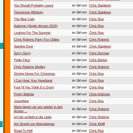
You Should Probably Leave
im Stil von
Chris Stapleton
Tennessee Whiskey
im Stil von
Chris Stapleton
The Blue Cafe
im Stil von
Chris Rea
Auberge (Single Version 2019)
im Stil von
Chris Rea
Looking For The Summer
im Stil von
Chris Rea
Chris Roberts Party Fox Oldies
im Stil von
Chris Roberts
Starting Over
im Stil von
Chris Stapleton
Sorry Sorry
im Stil von
Chris Norman
Petite Fleur
im Stil von
Chris Barber
Chris Roberts Medley
im Stil von
Chris Roberts
Driving Home For Christmas
im Stil von
Chris Rea
I Can Hear Your Heartbeat
im Stil von
Chris Rea
Fool (If You Think It´s Over)
im Stil von
Chris Rea
Pretty Belinda
im Stil von
Chris Andrews
Josephine
im Stil von
Chris Rea
Wann liegen wir uns wieder in den
im Stil von
Chris Roberts
Armen,...
Ich bin verliebt in die Liebe
im Stil von
Chris Roberts
Am Strand von Maspalomas
im Stil von
Chris Wolff
Road To Hell
im Stil von
Chris Rea