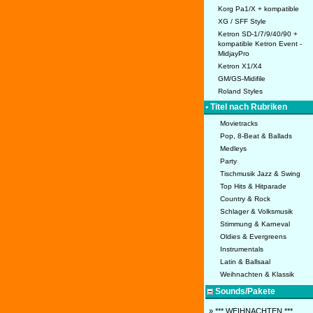
Korg Pa1/X + kompatible
XG / SFF Style
Ketron SD-1/7/9/40/90 +
kompatible Ketron Event -
MidjayPro
Ketron X1/X4
GM/GS-Midifile
Roland Styles
• Titel nach Rubriken
Movietracks
Pop, 8-Beat & Ballads
Medleys
Party
Tischmusik Jazz & Swing
Top Hits & Hitparade
Country & Rock
Schlager & Volksmusik
Stimmung & Karneval
Oldies & Evergreens
Instrumentals
Latin & Ballsaal
Weihnachten & Klassik
Sounds/Pakete
» *** WEIHNACHTEN ***