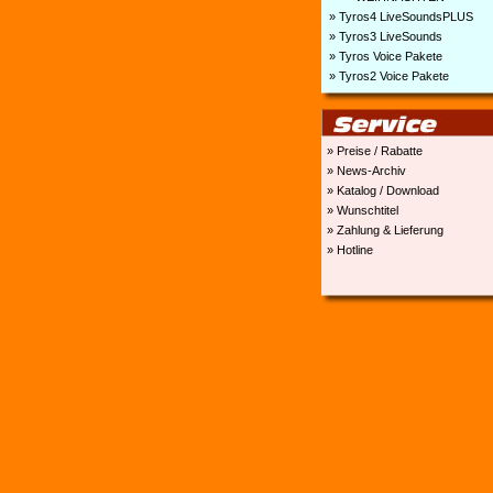
» Tyros4 LiveSoundsPLUS
» Tyros3 LiveSounds
» Tyros Voice Pakete
» Tyros2 Voice Pakete
» Preise / Rabatte
» News-Archiv
» Katalog / Download
» Wunschtitel
» Zahlung & Lieferung
» Hotline