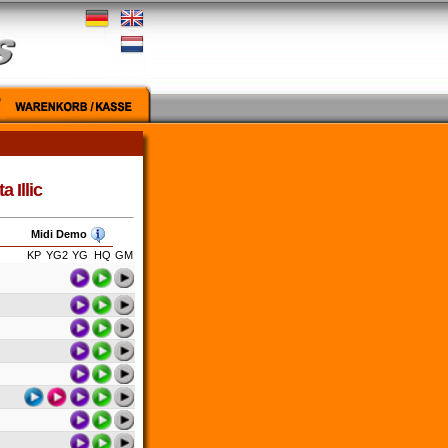
 Illic
Midi Demo
KP
YG2
YG
HQ
GM