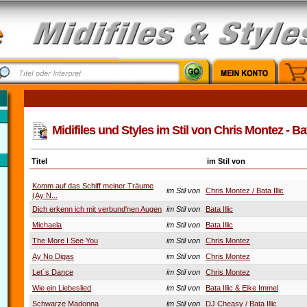
Midifiles und Styles im Stil von Chris Montez - Bata
Titel
im Stil von
Komm auf das Schiff meiner Träume
im Stil von
Chris Montez / Bata Illic
(Ay N...
Dich erkenn ich mit verbund'nen Augen
im Stil von
Bata Illic
Michaela
im Stil von
Bata Illic
The More I See You
im Stil von
Chris Montez
Ay No Digas
im Stil von
Chris Montez
Let´s Dance
im Stil von
Chris Montez
Wie ein Liebeslied
im Stil von
Bata Illic & Eike Immel
Schwarze Madonna
im Stil von
DJ Cheasy / Bata Illic