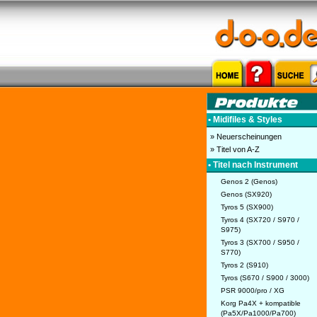
• Midifiles & Styles
» Neuerscheinungen
» Titel von A-Z
• Titel nach Instrument
Genos 2 (Genos)
Genos (SX920)
Tyros 5 (SX900)
Tyros 4 (SX720 / S970 /
S975)
Tyros 3 (SX700 / S950 /
S770)
Tyros 2 (S910)
Tyros (S670 / S900 / 3000)
PSR 9000/pro / XG
Korg Pa4X + kompatible
(Pa5X/Pa1000/Pa700)