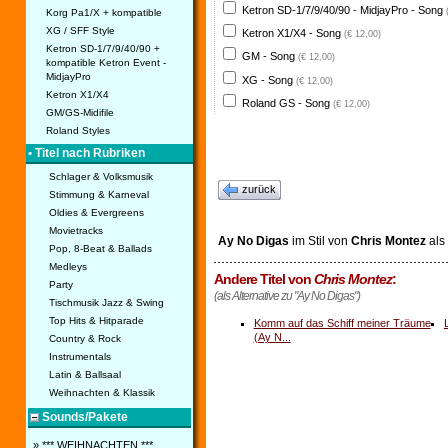
Ketron SD-1/7/9/40/90 - MidjayPro - Song
Korg Pa1/X + kompatible
XG / SFF Style
Ketron X1/X4 - Song
(€ 12,00)
Ketron SD-1/7/9/40/90 +
GM - Song
(€ 12,00)
kompatible Ketron Event -
MidjayPro
XG - Song
(€ 12,00)
Ketron X1/X4
Roland GS - Song
(€ 12,00)
GM/GS-Midifile
Roland Styles
• Titel nach Rubriken
Schlager & Volksmusik
zurück
Stimmung & Karneval
Oldies & Evergreens
Movietracks
Ay No Digas
im Stil von
Chris Montez
als
Pop, 8-Beat & Ballads
Medleys
Andere Titel von
Chris Montez
:
Party
(als Alternative zu "Ay No Digas")
Tischmusik Jazz & Swing
Top Hits & Hitparade
Komm auf das Schiff meiner Träume
(Ay N...
Country & Rock
Instrumentals
Latin & Ballsaal
Weihnachten & Klassik
Sounds/Pakete
» *** WEIHNACHTEN ***