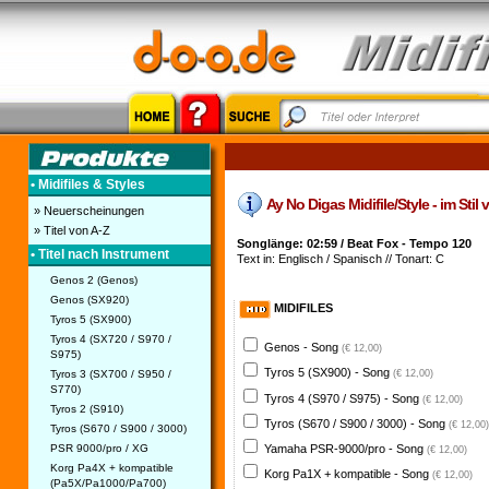
• Midifiles & Styles
Ay No Digas Midifile/Style - im Stil
» Neuerscheinungen
» Titel von A-Z
Songlänge: 02:59 / Beat Fox - Tempo 120
• Titel nach Instrument
Text in: Englisch / Spanisch // Tonart: C
Genos 2 (Genos)
Genos (SX920)
MIDIFILES
Tyros 5 (SX900)
Tyros 4 (SX720 / S970 /
Genos - Song
(€ 12,00)
S975)
Tyros 5 (SX900) - Song
Tyros 3 (SX700 / S950 /
(€ 12,00)
S770)
Tyros 4 (S970 / S975) - Song
(€ 12,00)
Tyros 2 (S910)
Tyros (S670 / S900 / 3000) - Song
(€ 12,00)
Tyros (S670 / S900 / 3000)
PSR 9000/pro / XG
Yamaha PSR-9000/pro - Song
(€ 12,00)
Korg Pa4X + kompatible
Korg Pa1X + kompatible - Song
(€ 12,00)
(Pa5X/Pa1000/Pa700)