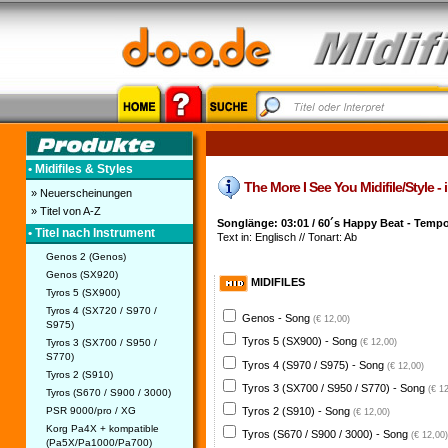
• Midifiles & Styles
The More I See You Midifile/Style - 
» Neuerscheinungen
» Titel von A-Z
Songlänge: 03:01 / 60´s Happy Beat - Temp
• Titel nach Instrument
Text in: Englisch // Tonart: Ab
Genos 2 (Genos)
Genos (SX920)
MIDIFILES
Tyros 5 (SX900)
Tyros 4 (SX720 / S970 /
Genos - Song
(€ 12,00)
S975)
Tyros 5 (SX900) - Song
Tyros 3 (SX700 / S950 /
(€ 12,00)
S770)
Tyros 4 (S970 / S975) - Song
(€ 12,00)
Tyros 2 (S910)
Tyros 3 (SX700 / S950 / S770) - Song
(€ 1
Tyros (S670 / S900 / 3000)
PSR 9000/pro / XG
Tyros 2 (S910) - Song
(€ 12,00)
Korg Pa4X + kompatible
Tyros (S670 / S900 / 3000) - Song
(€ 12,00)
(Pa5X/Pa1000/Pa700)