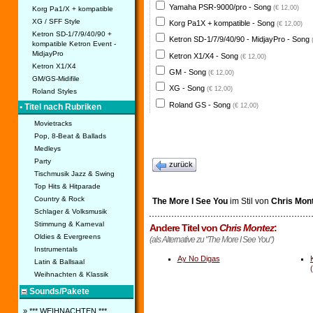
Yamaha PSR-9000/pro - Song
(€ 12,00)
Korg Pa1/X + kompatible
XG / SFF Style
Korg Pa1X + kompatible - Song
(€ 12,00)
Ketron SD-1/7/9/40/90 +
Ketron SD-1/7/9/40/90 - MidjayPro - Song
kompatible Ketron Event -
MidjayPro
Ketron X1/X4 - Song
(€ 12,00)
Ketron X1/X4
GM - Song
(€ 12,00)
GM/GS-Midifile
XG - Song
(€ 12,00)
Roland Styles
Roland GS - Song
(€ 12,00)
• Titel nach Rubriken
Movietracks
Pop, 8-Beat & Ballads
Medleys
Party
zurück
Tischmusik Jazz & Swing
Top Hits & Hitparade
Country & Rock
The More I See You
im Stil von
Chris Mon
Schlager & Volksmusik
Stimmung & Karneval
Andere Titel von
Chris Montez
:
Oldies & Evergreens
(als Alternative zu "The More I See You")
Instrumentals
Ay No Digas
Latin & Ballsaal
Weihnachten & Klassik
Sounds/Pakete
» *** WEIHNACHTEN ***