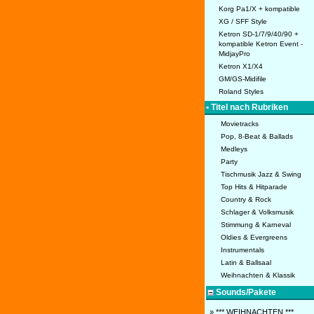
Korg Pa1/X + kompatible
XG / SFF Style
Ketron SD-1/7/9/40/90 +
kompatible Ketron Event -
MidjayPro
Ketron X1/X4
GM/GS-Midifile
Roland Styles
• Titel nach Rubriken
Movietracks
Pop, 8-Beat & Ballads
Medleys
Party
Tischmusik Jazz & Swing
Top Hits & Hitparade
Country & Rock
Schlager & Volksmusik
Stimmung & Karneval
Oldies & Evergreens
Instrumentals
Latin & Ballsaal
Weihnachten & Klassik
Sounds/Pakete
» *** WEIHNACHTEN ***