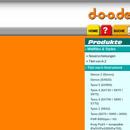
• Midifiles & Styles
» Neuerscheinungen
» Titel von A-Z
• Titel nach Instrument
Genos 2 (Genos)
Genos (SX920)
Tyros 5 (SX900)
Tyros 4 (SX720 / S970 /
S975)
Tyros 3 (SX700 / S950 /
S770)
Tyros 2 (S910)
Tyros (S670 / S900 / 3000)
PSR 9000/pro / XG
Korg Pa4X + kompatible
(Pa5X/Pa1000/Pa700)