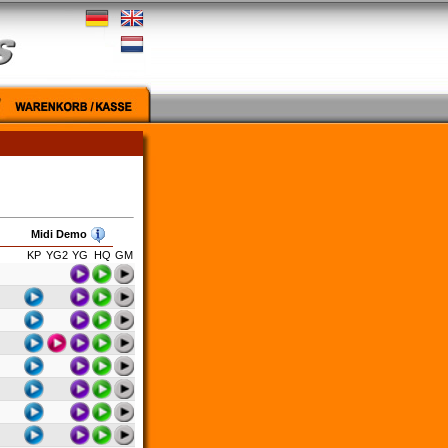
Midi Demo
KP
YG2
YG
HQ
GM