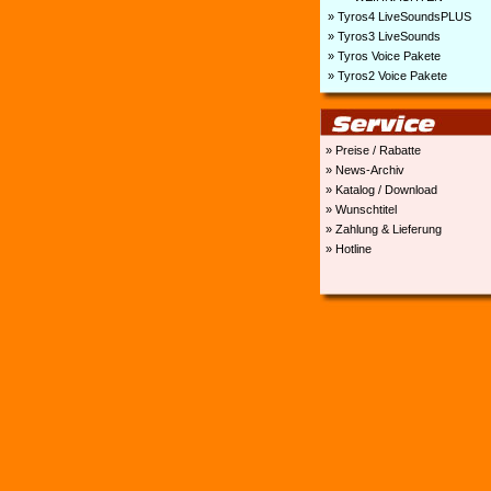
» Tyros4 LiveSoundsPLUS
» Tyros3 LiveSounds
» Tyros Voice Pakete
» Tyros2 Voice Pakete
» Preise / Rabatte
» News-Archiv
» Katalog / Download
» Wunschtitel
» Zahlung & Lieferung
» Hotline