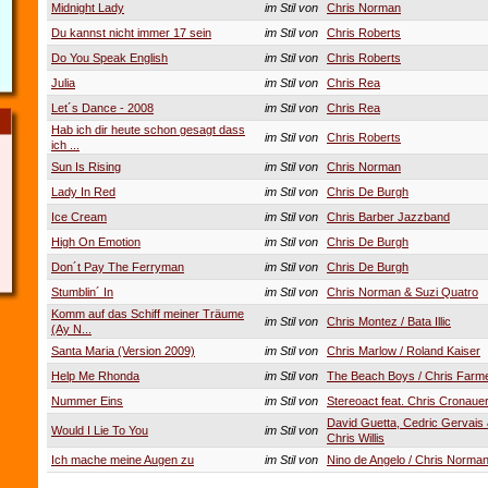
Midnight Lady
im Stil von
Chris Norman
Du kannst nicht immer 17 sein
im Stil von
Chris Roberts
Do You Speak English
im Stil von
Chris Roberts
Julia
im Stil von
Chris Rea
Let´s Dance - 2008
im Stil von
Chris Rea
Hab ich dir heute schon gesagt dass
im Stil von
Chris Roberts
ich ...
Sun Is Rising
im Stil von
Chris Norman
Lady In Red
im Stil von
Chris De Burgh
Ice Cream
im Stil von
Chris Barber Jazzband
High On Emotion
im Stil von
Chris De Burgh
Don´t Pay The Ferryman
im Stil von
Chris De Burgh
Stumblin´ In
im Stil von
Chris Norman & Suzi Quatro
Komm auf das Schiff meiner Träume
im Stil von
Chris Montez / Bata Illic
(Ay N...
Santa Maria (Version 2009)
im Stil von
Chris Marlow / Roland Kaiser
Help Me Rhonda
im Stil von
The Beach Boys / Chris Farm
Nummer Eins
im Stil von
Stereoact feat. Chris Cronaue
David Guetta, Cedric Gervais
Would I Lie To You
im Stil von
Chris Willis
Ich mache meine Augen zu
im Stil von
Nino de Angelo / Chris Norma