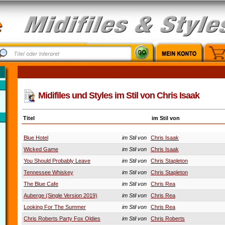
Midifiles und Styles im Stil von Chris Isaak
Titel
im Stil von
Blue Hotel
im Stil von
Chris Isaak
Wicked Game
im Stil von
Chris Isaak
You Should Probably Leave
im Stil von
Chris Stapleton
Tennessee Whiskey
im Stil von
Chris Stapleton
The Blue Cafe
im Stil von
Chris Rea
Auberge (Single Version 2019)
im Stil von
Chris Rea
Looking For The Summer
im Stil von
Chris Rea
Chris Roberts Party Fox Oldies
im Stil von
Chris Roberts