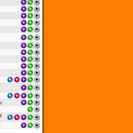
er
r
 &
n