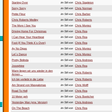
Starting Over
im Stil von
Chris Stapleton
Sorry Sorry
im Stil von
Chris Norman
Petite Fleur
im Stil von
Chris Barber
Chris Roberts Medley
im Stil von
Chris Roberts
The More I See You
im Stil von
Chris Montez
Driving Home For Christmas
im Stil von
Chris Rea
I Can Hear Your Heartbeat
im Stil von
Chris Rea
Fool (If You Think It´s Over)
im Stil von
Chris Rea
Ay No Digas
im Stil von
Chris Montez
Let´s Dance
im Stil von
Chris Montez
Pretty Belinda
im Stil von
Chris Andrews
Josephine
im Stil von
Chris Rea
Wann liegen wir uns wieder in den
im Stil von
Chris Roberts
Armen,...
Ich bin verliebt in die Liebe
im Stil von
Chris Roberts
Am Strand von Maspalomas
im Stil von
Chris Wolff
Road To Hell
im Stil von
Chris Rea
10 Meter geh
im Stil von
Chris Boettcher
Yesterday Man (erw. Version)
im Stil von
Chris Andrews
On The Beach
im Stil von
Chris Rea