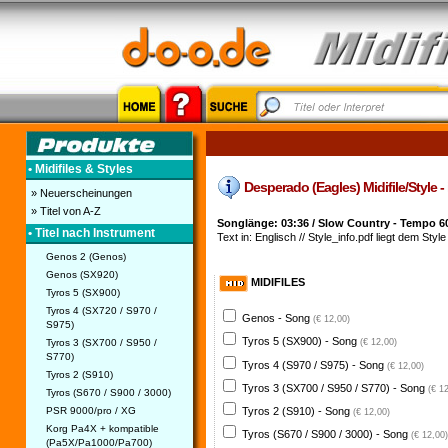
• Midifiles & Styles
Desperado (Eagles) Midifile/Style - 
» Neuerscheinungen
» Titel von A-Z
Songlänge: 03:36 / Slow Country - Tempo 6
• Titel nach Instrument
Text in: Englisch // Style_info.pdf liegt dem Style
Genos 2 (Genos)
Genos (SX920)
MIDIFILES
Tyros 5 (SX900)
Tyros 4 (SX720 / S970 /
Genos - Song
(€ 12,00)
S975)
Tyros 5 (SX900) - Song
Tyros 3 (SX700 / S950 /
(€ 12,00)
S770)
Tyros 4 (S970 / S975) - Song
(€ 12,00)
Tyros 2 (S910)
Tyros 3 (SX700 / S950 / S770) - Song
(€ 1
Tyros (S670 / S900 / 3000)
PSR 9000/pro / XG
Tyros 2 (S910) - Song
(€ 12,00)
Korg Pa4X + kompatible
Tyros (S670 / S900 / 3000) - Song
(€ 12,00)
(Pa5X/Pa1000/Pa700)