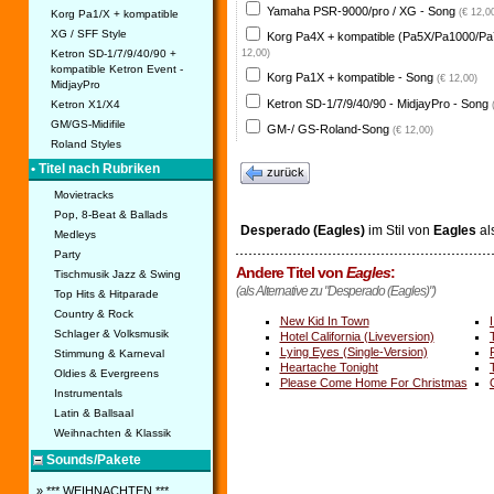
Yamaha PSR-9000/pro / XG - Song
(€ 12,0
Korg Pa1/X + kompatible
XG / SFF Style
Korg Pa4X + kompatible (Pa5X/Pa1000/Pa
Ketron SD-1/7/9/40/90 +
12,00)
kompatible Ketron Event -
Korg Pa1X + kompatible - Song
(€ 12,00)
MidjayPro
Ketron SD-1/7/9/40/90 - MidjayPro - Song
Ketron X1/X4
GM/GS-Midifile
GM-/ GS-Roland-Song
(€ 12,00)
Roland Styles
• Titel nach Rubriken
zurück
Movietracks
Pop, 8-Beat & Ballads
Desperado (Eagles)
im Stil von
Eagles
al
Medleys
Party
Andere Titel von
Eagles
:
Tischmusik Jazz & Swing
(als Alternative zu "Desperado (Eagles)")
Top Hits & Hitparade
Country & Rock
New Kid In Town
Schlager & Volksmusik
Hotel California (Liveversion)
Lying Eyes (Single-Version)
Stimmung & Karneval
Heartache Tonight
Oldies & Evergreens
Please Come Home For Christmas
Instrumentals
Latin & Ballsaal
Weihnachten & Klassik
Sounds/Pakete
» *** WEIHNACHTEN ***