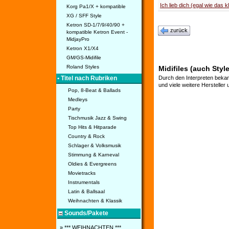
Ich lieb dich (egal wie das kl
Korg Pa1/X + kompatible
XG / SFF Style
Ketron SD-1/7/9/40/90 +
zurück
kompatible Ketron Event -
MidjayPro
Ketron X1/X4
GM/GS-Midifile
Roland Styles
Midifiles (auch Style
• Titel nach Rubriken
Durch den Interpreten bekan
und viele weitere Hersteller
Pop, 8-Beat & Ballads
Medleys
Party
Tischmusik Jazz & Swing
Top Hits & Hitparade
Country & Rock
Schlager & Volksmusik
Stimmung & Karneval
Oldies & Evergreens
Movietracks
Instrumentals
Latin & Ballsaal
Weihnachten & Klassik
Sounds/Pakete
» *** WEIHNACHTEN ***