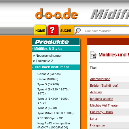
• Midifiles & Styles
Midifiles und 
» Neuerscheinungen
» Titel von A-Z
• Titel nach Instrument
Titel
Genos 2 (Genos)
Abenteuerland
Genos (SX920)
Tyros 5 (SX900)
Brüder (Stell dir vor)
Tyros 4 (SX720 / S970 /
Achtung
S975)
Tyros 3 (SX700 / S950 /
Ich denk an dich
S770)
Mächtig Viel Theater
Tyros 2 (S910)
Pur Party-Hitmix
Tyros (S670 / S900 / 3000)
PSR 9000/pro / XG
Lena
Korg Pa4X + kompatible
Hör gut zu
(Pa5X/Pa1000/Pa700)