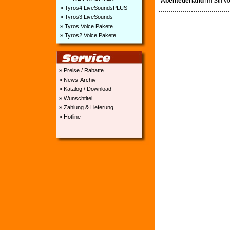
Abenteuerland
im Stil v
» Tyros4 LiveSoundsPLUS
» Tyros3 LiveSounds
» Tyros Voice Pakete
» Tyros2 Voice Pakete
» Preise / Rabatte
» News-Archiv
» Katalog / Download
» Wunschtitel
» Zahlung & Lieferung
» Hotline