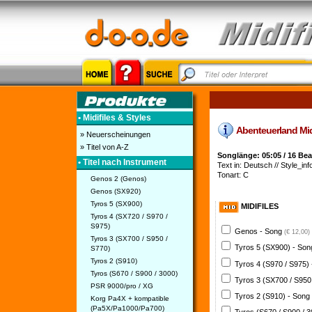
• Midifiles & Styles
Abenteuerland Midif
» Neuerscheinungen
» Titel von A-Z
Songlänge: 05:05 / 16 Be
• Titel nach Instrument
Text in: Deutsch // Style_info
Tonart: C
Genos 2 (Genos)
Genos (SX920)
Tyros 5 (SX900)
MIDIFILES
Tyros 4 (SX720 / S970 /
S975)
Genos - Song
(€ 12,00)
Tyros 3 (SX700 / S950 /
Tyros 5 (SX900) - So
S770)
Tyros 2 (S910)
Tyros 4 (S970 / S975)
Tyros (S670 / S900 / 3000)
Tyros 3 (SX700 / S950
PSR 9000/pro / XG
Tyros 2 (S910) - Song
Korg Pa4X + kompatible
(Pa5X/Pa1000/Pa700)