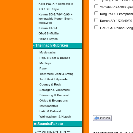
Tyros (S670 / S900 / 
Korg Pa1/X + kompatible
Yamaha PSR-9000/pro
XG / SFF Style
Korg Pa1X + kompatib
Ketron SD-1/7/9/40/90 +
kompatible Ketron Event -
Ketron SD-1/7/9/40/90
MidjayPro
GM-/ GS-Roland-Son
Ketron X1/X4
GM/GS-Midifile
Roland Styles
• Titel nach Rubriken
Movietracks
Pop, 8-Beat & Ballads
Medleys
Party
Tischmusik Jazz & Swing
Top Hits & Hitparade
Country & Rock
Schlager & Volksmusik
Stimmung & Karneval
Oldies & Evergreens
Instrumentals
Latin & Ballsaal
Weihnachten & Klassik
zurück
Sounds/Pakete
» *** WEIHNACHTEN ***