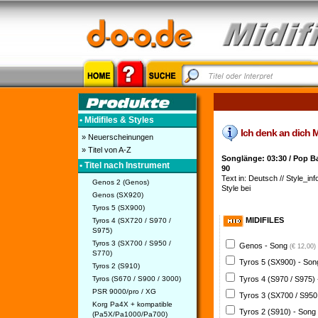
• Midifiles & Styles
Ich denk an dich Mid
» Neuerscheinungen
» Titel von A-Z
Songlänge: 03:30 / Pop B
• Titel nach Instrument
90
Text in: Deutsch // Style_inf
Genos 2 (Genos)
Style bei
Genos (SX920)
Tyros 5 (SX900)
MIDIFILES
Tyros 4 (SX720 / S970 /
S975)
Tyros 3 (SX700 / S950 /
Genos - Song
(€ 12,00)
S770)
Tyros 5 (SX900) - So
Tyros 2 (S910)
Tyros 4 (S970 / S975)
Tyros (S670 / S900 / 3000)
PSR 9000/pro / XG
Tyros 3 (SX700 / S950
Korg Pa4X + kompatible
Tyros 2 (S910) - Song
(Pa5X/Pa1000/Pa700)