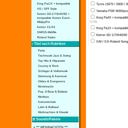
Korg Pa1/X + kompatible
Tyros (S670 / S900 / 
XG / SFF Style
Yamaha PSR-9000/pro
Ketron SD-1/7/9/40/90 +
Korg Pa4X + kompatib
kompatible Ketron Event -
MidjayPro
12,00)
Ketron X1/X4
Korg Pa1X + kompatib
GM/GS-Midifile
Ketron SD-1/7/9/40/90
Roland Styles
GM-/ GS-Roland-Son
• Titel nach Rubriken
Party
Tischmusik Jazz & Swing
Top Hits & Hitparade
Country & Rock
Schlager & Volksmusik
Stimmung & Karneval
Oldies & Evergreens
Movietracks
Pop, 8-Beat & Ballads
Medleys
Instrumentals
Latin & Ballsaal
Weihnachten & Klassik
Sounds/Pakete
» *** WEIHNACHTEN ***