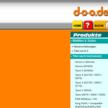
• Midifiles & Styles
» Neuerscheinungen
» Titel von A-Z
• Titel nach Instrument
Genos 2 (Genos)
Genos (SX920)
Tyros 5 (SX900)
Tyros 4 (SX720 / S970 /
S975)
Tyros 3 (SX700 / S950 /
S770)
Tyros 2 (S910)
Tyros (S670 / S900 / 3000)
PSR 9000/pro / XG
Korg Pa4X + kompatible
(Pa5X/Pa1000/Pa700)