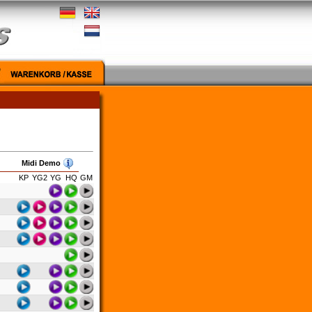
Midi Demo
KP
YG2
YG
HQ
GM