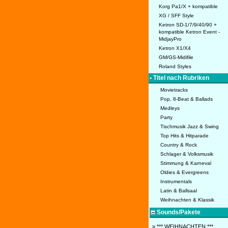
Korg Pa1/X + kompatible
XG / SFF Style
Ketron SD-1/7/9/40/90 +
kompatible Ketron Event -
MidjayPro
Ketron X1/X4
GM/GS-Midifile
Roland Styles
• Titel nach Rubriken
Movietracks
Pop, 8-Beat & Ballads
Medleys
Party
Tischmusik Jazz & Swing
Top Hits & Hitparade
Country & Rock
Schlager & Volksmusik
Stimmung & Karneval
Oldies & Evergreens
Instrumentals
Latin & Ballsaal
Weihnachten & Klassik
Sounds/Pakete
» *** WEIHNACHTEN ***