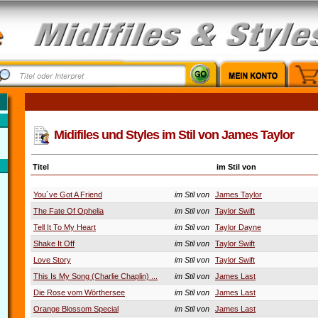
Midifiles und Styles im Stil von James Taylor
Titel
im Stil von
You´ve Got A Friend
im Stil von
James Taylor
The Fate Of Ophelia
im Stil von
Taylor Swift
Tell It To My Heart
im Stil von
Taylor Dayne
Shake It Off
im Stil von
Taylor Swift
Love Story
im Stil von
Taylor Swift
This Is My Song (Charlie Chaplin) ...
im Stil von
James Last
Die Rose vom Wörthersee
im Stil von
James Last
Orange Blossom Special
im Stil von
James Last