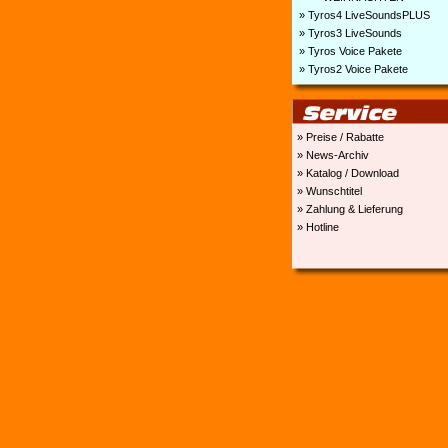
» Tyros4 LiveSoundsPLUS
» Tyros3 LiveSounds
» Tyros Voice Pakete
» Tyros2 Voice Pakete
» Preise / Rabatte
» News-Archiv
» Katalog / Download
» Wunschtitel
» Zahlung & Lieferung
» Hotline