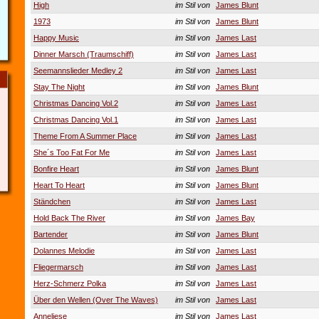
High
im Stil von
James Blunt
1973
im Stil von
James Blunt
Happy Music
im Stil von
James Last
Dinner Marsch (Traumschiff)
im Stil von
James Last
Seemannslieder Medley 2
im Stil von
James Last
Stay The Night
im Stil von
James Blunt
Christmas Dancing Vol.2
im Stil von
James Last
Christmas Dancing Vol.1
im Stil von
James Last
Theme From A Summer Place
im Stil von
James Last
She´s Too Fat For Me
im Stil von
James Last
Bonfire Heart
im Stil von
James Blunt
Heart To Heart
im Stil von
James Blunt
Ständchen
im Stil von
James Last
Hold Back The River
im Stil von
James Bay
Bartender
im Stil von
James Blunt
Dolannes Melodie
im Stil von
James Last
Fliegermarsch
im Stil von
James Last
Herz-Schmerz Polka
im Stil von
James Last
Über den Wellen (Over The Waves)
im Stil von
James Last
Anneliese
im Stil von
James Last