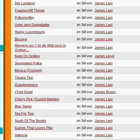
Der Landarzt
im Stil von
James Last
Traumschiff Thema
im Stil von
James Last
Polkamedley
im Stil von
James Last
Unter dem Doppeladler
im Stil von
James Last
Happy Luxembourg
im Stil von
James Last
Biscaya
im Stil von
James Last
Morgens um 7 ist die Welt noch in
im Stil von
James Last
Ordnun...
Keep On Smiling
im Stil von
James Lloyd
Sportpalast-Polka
im Stil von
James Last
Mexico (Trumpet)
im Stil von
James Last
Tijuana Taxi
im Stil von
James Last
Guantanamera
im Stil von
James Last
I Feel Good
im Stil von
James Brown
Cherry Pink (Gummi Mambo)
im Stil von
James Last
Blue Tango
im Stil von
James Last
Tea For Two
im Stil von
James Last
South Of The Border
im Stil von
James Last
Games That Lovers Play
im Stil von
James Last
Valencia
im Stil von
James Last