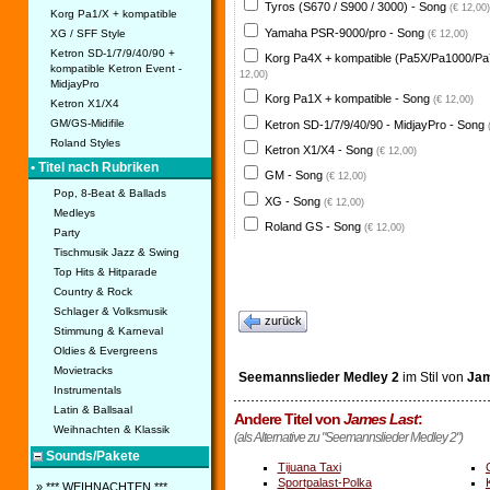
Tyros (S670 / S900 / 3000) - Song
(€ 12,00)
Korg Pa1/X + kompatible
Yamaha PSR-9000/pro - Song
XG / SFF Style
(€ 12,00)
Ketron SD-1/7/9/40/90 +
Korg Pa4X + kompatible (Pa5X/Pa1000/Pa
kompatible Ketron Event -
12,00)
MidjayPro
Korg Pa1X + kompatible - Song
(€ 12,00)
Ketron X1/X4
GM/GS-Midifile
Ketron SD-1/7/9/40/90 - MidjayPro - Song
Roland Styles
Ketron X1/X4 - Song
(€ 12,00)
• Titel nach Rubriken
GM - Song
(€ 12,00)
Pop, 8-Beat & Ballads
XG - Song
(€ 12,00)
Medleys
Roland GS - Song
(€ 12,00)
Party
Tischmusik Jazz & Swing
Top Hits & Hitparade
Country & Rock
Schlager & Volksmusik
zurück
Stimmung & Karneval
Oldies & Evergreens
Movietracks
Seemannslieder Medley 2
im Stil von
Jam
Instrumentals
Latin & Ballsaal
Andere Titel von
James Last
:
Weihnachten & Klassik
(als Alternative zu "Seemannslieder Medley 2")
Sounds/Pakete
Tijuana Taxi
Sportpalast-Polka
» *** WEIHNACHTEN ***