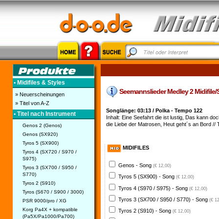
• Midifiles & Styles
Seemannslieder Medley 2 Midifile/St
» Neuerscheinungen
» Titel von A-Z
Songlänge: 03:13 / Polka - Tempo 122
• Titel nach Instrument
Inhalt: Eine Seefahrt die ist lustig, Das kann d
die Liebe der Matrosen, Heut geht´s an Bord // T
Genos 2 (Genos)
Genos (SX920)
Tyros 5 (SX900)
MIDIFILES
Tyros 4 (SX720 / S970 /
S975)
Genos - Song
(€ 12,00)
Tyros 3 (SX700 / S950 /
S770)
Tyros 5 (SX900) - Song
(€ 12,00)
Tyros 2 (S910)
Tyros 4 (S970 / S975) - Song
(€ 12,00)
Tyros (S670 / S900 / 3000)
Tyros 3 (SX700 / S950 / S770) - Song
(€ 1
PSR 9000/pro / XG
Korg Pa4X + kompatible
Tyros 2 (S910) - Song
(€ 12,00)
(Pa5X/Pa1000/Pa700)