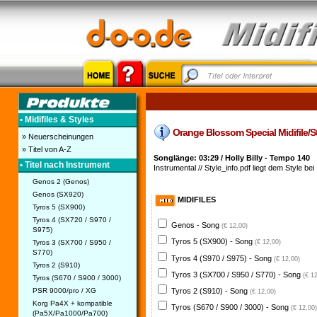
• Midifiles & Styles
Orange Blossom Special Midifile/St
» Neuerscheinungen
» Titel von A-Z
Songlänge: 03:29 / Holly Billy - Tempo 140
• Titel nach Instrument
Instrumental // Style_info.pdf liegt dem Style bei
Genos 2 (Genos)
Genos (SX920)
MIDIFILES
Tyros 5 (SX900)
Tyros 4 (SX720 / S970 /
Genos - Song
(€ 12,00)
S975)
Tyros 5 (SX900) - Song
Tyros 3 (SX700 / S950 /
(€ 12,00)
S770)
Tyros 4 (S970 / S975) - Song
(€ 12,00)
Tyros 2 (S910)
Tyros 3 (SX700 / S950 / S770) - Song
(€ 1
Tyros (S670 / S900 / 3000)
PSR 9000/pro / XG
Tyros 2 (S910) - Song
(€ 12,00)
Korg Pa4X + kompatible
Tyros (S670 / S900 / 3000) - Song
(€ 12,00)
(Pa5X/Pa1000/Pa700)