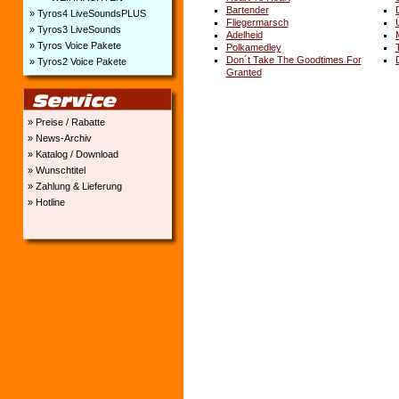
Bartender
» Tyros4 LiveSoundsPLUS
Fliegermarsch
» Tyros3 LiveSounds
Adelheid
» Tyros Voice Pakete
Polkamedley
Don´t Take The Goodtimes For
» Tyros2 Voice Pakete
Granted
» Preise / Rabatte
» News-Archiv
» Katalog / Download
» Wunschtitel
» Zahlung & Lieferung
» Hotline