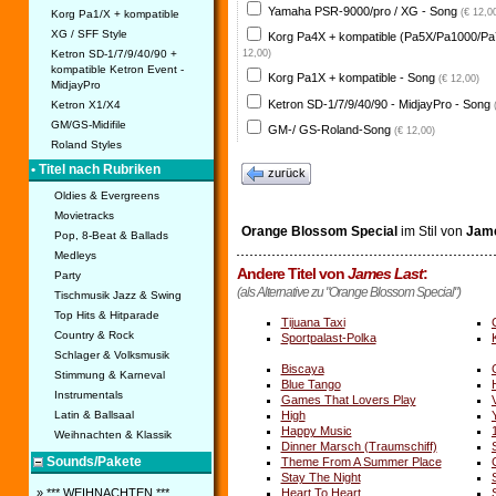
Yamaha PSR-9000/pro / XG - Song
(€ 12,0
Korg Pa1/X + kompatible
XG / SFF Style
Korg Pa4X + kompatible (Pa5X/Pa1000/Pa
Ketron SD-1/7/9/40/90 +
12,00)
kompatible Ketron Event -
Korg Pa1X + kompatible - Song
(€ 12,00)
MidjayPro
Ketron SD-1/7/9/40/90 - MidjayPro - Song
Ketron X1/X4
GM/GS-Midifile
GM-/ GS-Roland-Song
(€ 12,00)
Roland Styles
• Titel nach Rubriken
zurück
Oldies & Evergreens
Movietracks
Orange Blossom Special
im Stil von
Jame
Pop, 8-Beat & Ballads
Medleys
Andere Titel von
James Last
:
Party
(als Alternative zu "Orange Blossom Special")
Tischmusik Jazz & Swing
Top Hits & Hitparade
Tijuana Taxi
Country & Rock
Sportpalast-Polka
Schlager & Volksmusik
Biscaya
Stimmung & Karneval
Blue Tango
Instrumentals
Games That Lovers Play
High
Latin & Ballsaal
Happy Music
Weihnachten & Klassik
Dinner Marsch (Traumschiff)
Sounds/Pakete
Theme From A Summer Place
Stay The Night
Heart To Heart
» *** WEIHNACHTEN ***