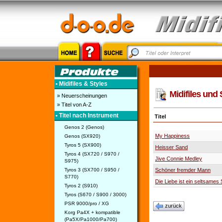
• Midifiles & Styles
Midifiles und 
» Neuerscheinungen
» Titel von A-Z
• Titel nach Instrument
Titel
Genos 2 (Genos)
My Happiness
Genos (SX920)
Tyros 5 (SX900)
Heisser Sand
Tyros 4 (SX720 / S970 /
Jive Connie Medley
S975)
Tyros 3 (SX700 / S950 /
Schöner fremder Mann
S770)
Die Liebe ist ein seltsames 
Tyros 2 (S910)
Tyros (S670 / S900 / 3000)
PSR 9000/pro / XG
zurück
Korg Pa4X + kompatible
(Pa5X/Pa1000/Pa700)