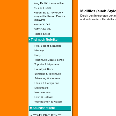
Korg Pa1/X + kompatible
XG / SFF Style
Midifiles (auch Styl
Ketron SD-1/7/9/40/90 +
Durch den Interpreten bekan
kompatible Ketron Event -
und viele weitere Hersteller
MidjayPro
Ketron X1/X4
GM/GS-Midifile
Roland Styles
• Titel nach Rubriken
Pop, 8-Beat & Ballads
Medleys
Party
Tischmusik Jazz & Swing
Top Hits & Hitparade
Country & Rock
Schlager & Volksmusik
Stimmung & Karneval
Oldies & Evergreens
Movietracks
Instrumentals
Latin & Ballsaal
Weihnachten & Klassik
Sounds/Pakete
» *** WEIHNACHTEN ***