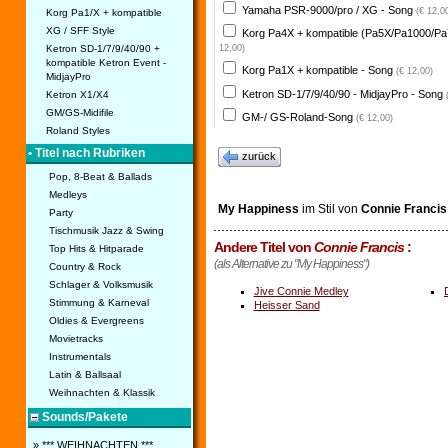
Yamaha PSR-9000/pro / XG - Song
(€ 12,0
Korg Pa1/X + kompatible
XG / SFF Style
Korg Pa4X + kompatible (Pa5X/Pa1000/Pa
Ketron SD-1/7/9/40/90 +
12,00)
kompatible Ketron Event -
Korg Pa1X + kompatible - Song
(€ 12,00)
MidjayPro
Ketron SD-1/7/9/40/90 - MidjayPro - Song
Ketron X1/X4
GM/GS-Midifile
GM-/ GS-Roland-Song
(€ 12,00)
Roland Styles
• Titel nach Rubriken
zurück
Pop, 8-Beat & Ballads
Medleys
My Happiness
im Stil von
Connie Franci
Party
Tischmusik Jazz & Swing
Andere Titel von
Connie Francis
:
Top Hits & Hitparade
(als Alternative zu "My Happiness")
Country & Rock
Schlager & Volksmusik
Jive Connie Medley
Stimmung & Karneval
Heisser Sand
Oldies & Evergreens
Movietracks
Instrumentals
Latin & Ballsaal
Weihnachten & Klassik
Sounds/Pakete
» *** WEIHNACHTEN ***