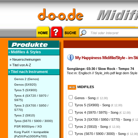
• Midifiles & Styles
My Happiness Midifile/Style - im St
» Neuerscheinungen
» Titel von A-Z
Songlänge: 03:30 / Slow Rock - Tempo 74
• Titel nach Instrument
Text in: Englisch // Style_info.pdf liegt dem Style
Genos 2 (Genos)
Genos (SX920)
MIDIFILES
Tyros 5 (SX900)
Tyros 4 (SX720 / S970 /
Genos - Song
(€ 12,00)
S975)
Tyros 5 (SX900) - Song
Tyros 3 (SX700 / S950 /
(€ 12,00)
S770)
Tyros 4 (S970 / S975) - Song
(€ 12,00)
Tyros 2 (S910)
Tyros 3 (SX700 / S950 / S770) - Song
(€ 1
Tyros (S670 / S900 / 3000)
PSR 9000/pro / XG
Tyros 2 (S910) - Song
(€ 12,00)
Korg Pa4X + kompatible
Tyros (S670 / S900 / 3000) - Song
(€ 12,00)
(Pa5X/Pa1000/Pa700)