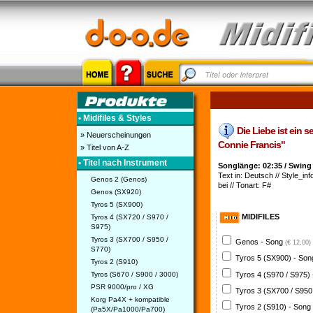
• Midifiles & Styles
Die Liebe ist ein se
» Neuerscheinungen
Connie Francis"
» Titel von A-Z
• Titel nach Instrument
Songlänge: 02:35 / Swing
Text in: Deutsch // Style_inf
Genos 2 (Genos)
bei // Tonart: F#
Genos (SX920)
Tyros 5 (SX900)
MIDIFILES
Tyros 4 (SX720 / S970 /
S975)
Tyros 3 (SX700 / S950 /
Genos - Song
(€ 12,00)
S770)
Tyros 5 (SX900) - So
Tyros 2 (S910)
Tyros 4 (S970 / S975)
Tyros (S670 / S900 / 3000)
PSR 9000/pro / XG
Tyros 3 (SX700 / S950
Korg Pa4X + kompatible
Tyros 2 (S910) - Song
(Pa5X/Pa1000/Pa700)