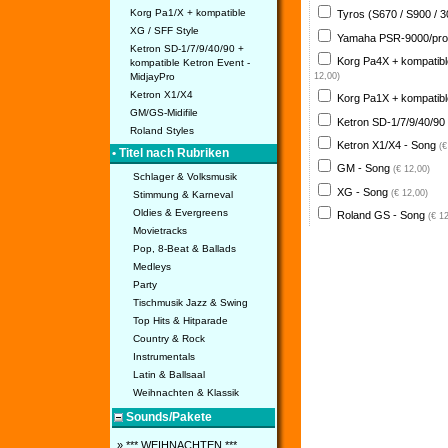
Korg Pa1/X + kompatible
Tyros (S670 / S900 / 
XG / SFF Style
Yamaha PSR-9000/pro
Ketron SD-1/7/9/40/90 +
Korg Pa4X + kompatib
kompatible Ketron Event -
MidjayPro
12,00)
Ketron X1/X4
Korg Pa1X + kompatib
GM/GS-Midifile
Ketron SD-1/7/9/40/90
Roland Styles
Ketron X1/X4 - Song
(€
• Titel nach Rubriken
GM - Song
(€ 12,00)
Schlager & Volksmusik
XG - Song
(€ 12,00)
Stimmung & Karneval
Oldies & Evergreens
Roland GS - Song
(€ 1
Movietracks
Pop, 8-Beat & Ballads
Medleys
Party
Tischmusik Jazz & Swing
Top Hits & Hitparade
Country & Rock
Instrumentals
Latin & Ballsaal
Weihnachten & Klassik
Sounds/Pakete
» *** WEIHNACHTEN ***