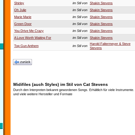
Shirley
im Stil von
Shakin Stevens
Oh Julie
im Stil von
Shakin Stevens
Marie Marie
im Stil von
Shakin Stevens
Green Door
im Stil von
Shakin Stevens
You Drive Me Crazy
im Stil von
Shakin Stevens
A Love Worth Waiting For
im Stil von
Shakin Stevens
Harold Faltermeyer & Steve
Top Gun Anthem
im Stil von
Stevens
zurück
Midifiles (auch Styles) im Stil von Cat Stevens
Durch den Interpreten bekannt gewordenen Songs. Erhältlich für viele Instrumente
und viele weitere Hersteller und Formate