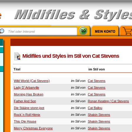
Midifiles und Styles im Stil von Cat Stevens
Titel
im Stil von
Wild World (Cat Stevens)
im Stil von
Cat Stevens
Lady D´Arbanville
im Stil von
Cat Stevens
Morning Has Broken
im Stil von
Cat Stevens
Father And Son
im Stil von
Ronan Keating / Cat Stevens
Die Stääne stonn joot
im Stil von
Cat Ballou
Rock´n Roll Hitmix
im Stil von
Shakin Stevens
This Ole House
im Stil von
Shakin Stevens
Merry Christmas Everyone
im Stil von
Shakin Stevens