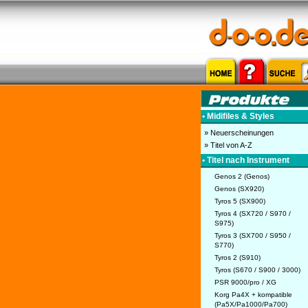
• Midifiles & Styles
» Neuerscheinungen
» Titel von A-Z
• Titel nach Instrument
Genos 2 (Genos)
Genos (SX920)
Tyros 5 (SX900)
Tyros 4 (SX720 / S970 /
S975)
Tyros 3 (SX700 / S950 /
S770)
Tyros 2 (S910)
Tyros (S670 / S900 / 3000)
PSR 9000/pro / XG
Korg Pa4X + kompatible
(Pa5X/Pa1000/Pa700)