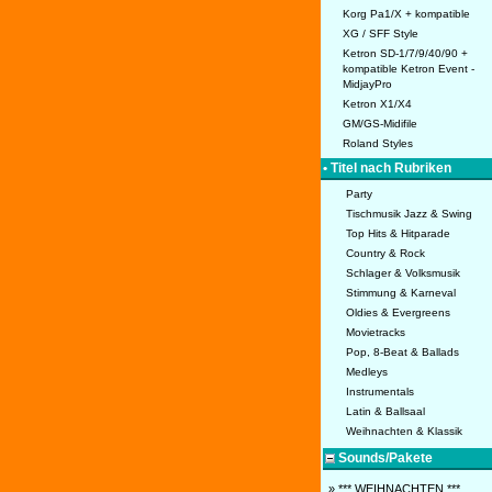
Korg Pa1/X + kompatible
XG / SFF Style
Ketron SD-1/7/9/40/90 +
kompatible Ketron Event -
MidjayPro
Ketron X1/X4
GM/GS-Midifile
Roland Styles
• Titel nach Rubriken
Party
Tischmusik Jazz & Swing
Top Hits & Hitparade
Country & Rock
Schlager & Volksmusik
Stimmung & Karneval
Oldies & Evergreens
Movietracks
Pop, 8-Beat & Ballads
Medleys
Instrumentals
Latin & Ballsaal
Weihnachten & Klassik
Sounds/Pakete
» *** WEIHNACHTEN ***