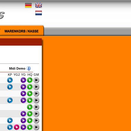
Midi Demo
KP
YG2
YG
HQ
GM