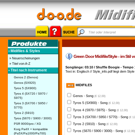
• Midifiles & Styles
Green Door Midifile/Style - im Stil
» Neuerscheinungen
» Titel von A-Z
Songlänge: 03:10 / Shuffle Boogie - Tempo 
• Titel nach Instrument
Text in: Englisch // Style_info.pdf liegt dem Style 
Genos 2 (Genos)
Genos (SX920)
MIDIFILES
Tyros 5 (SX900)
Tyros 4 (SX720 / S970 /
Genos - Song
(€ 12,00)
S975)
Tyros 5 (SX900) - Song
Tyros 3 (SX700 / S950 /
(€ 12,00)
S770)
Tyros 4 (S970 / S975) - Song
(€ 12,00)
Tyros 2 (S910)
Tyros 3 (SX700 / S950 / S770) - Song
(€ 1
Tyros (S670 / S900 / 3000)
PSR 9000/pro / XG
Tyros 2 (S910) - Song
(€ 12,00)
Korg Pa4X + kompatible
Tyros (S670 / S900 / 3000) - Song
(€ 12,00)
(Pa5X/Pa1000/Pa700)