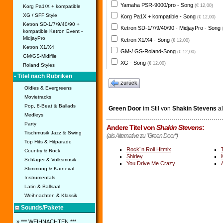
Yamaha PSR-9000/pro - Song
(€ 12,00)
Korg Pa1/X + kompatible
XG / SFF Style
Korg Pa1X + kompatible - Song
(€ 12,00)
Ketron SD-1/7/9/40/90 +
Ketron SD-1/7/9/40/90 - MidjayPro - Song
kompatible Ketron Event -
MidjayPro
Ketron X1/X4 - Song
(€ 12,00)
Ketron X1/X4
GM-/ GS-Roland-Song
(€ 12,00)
GM/GS-Midifile
XG - Song
(€ 12,00)
Roland Styles
• Titel nach Rubriken
zurück
Oldies & Evergreens
Movietracks
Pop, 8-Beat & Ballads
Green Door
im Stil von
Shakin Stevens
a
Medleys
Party
Andere Titel von
Shakin Stevens
:
Tischmusik Jazz & Swing
(als Alternative zu "Green Door")
Top Hits & Hitparade
Rock´n Roll Hitmix
Country & Rock
Shirley
Schlager & Volksmusik
You Drive Me Crazy
Stimmung & Karneval
Instrumentals
Latin & Ballsaal
Weihnachten & Klassik
Sounds/Pakete
» *** WEIHNACHTEN ***