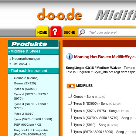
• Midifiles & Styles
Morning Has Broken Midifile/Style -
» Neuerscheinungen
» Titel von A-Z
Songlänge: 03:18 / Medium Walzer - Tempo 
• Titel nach Instrument
Text in: Englisch // Style_info.pdf liegt dem Style
Genos 2 (Genos)
Genos (SX920)
MIDIFILES
Tyros 5 (SX900)
Tyros 4 (SX720 / S970 /
Genos - Song
(€ 12,00)
S975)
Tyros 5 (SX900) - Song
Tyros 3 (SX700 / S950 /
(€ 12,00)
S770)
Tyros 4 (S970 / S975) - Song
(€ 12,00)
Tyros 2 (S910)
Tyros 3 (SX700 / S950 / S770) - Song
(€ 1
Tyros (S670 / S900 / 3000)
PSR 9000/pro / XG
Tyros 2 (S910) - Song
(€ 12,00)
Korg Pa4X + kompatible
Tyros (S670 / S900 / 3000) - Song
(€ 12,00)
(Pa5X/Pa1000/Pa700)