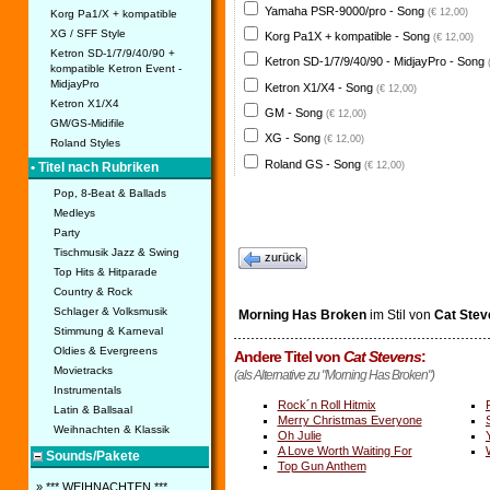
Yamaha PSR-9000/pro - Song
(€ 12,00)
Korg Pa1/X + kompatible
XG / SFF Style
Korg Pa1X + kompatible - Song
(€ 12,00)
Ketron SD-1/7/9/40/90 +
Ketron SD-1/7/9/40/90 - MidjayPro - Song
kompatible Ketron Event -
MidjayPro
Ketron X1/X4 - Song
(€ 12,00)
Ketron X1/X4
GM - Song
(€ 12,00)
GM/GS-Midifile
XG - Song
(€ 12,00)
Roland Styles
Roland GS - Song
(€ 12,00)
• Titel nach Rubriken
Pop, 8-Beat & Ballads
Medleys
Party
Tischmusik Jazz & Swing
zurück
Top Hits & Hitparade
Country & Rock
Schlager & Volksmusik
Morning Has Broken
im Stil von
Cat Stev
Stimmung & Karneval
Oldies & Evergreens
Andere Titel von
Cat Stevens
:
Movietracks
(als Alternative zu "Morning Has Broken")
Instrumentals
Rock´n Roll Hitmix
Latin & Ballsaal
Merry Christmas Everyone
Weihnachten & Klassik
Oh Julie
A Love Worth Waiting For
Sounds/Pakete
Top Gun Anthem
» *** WEIHNACHTEN ***