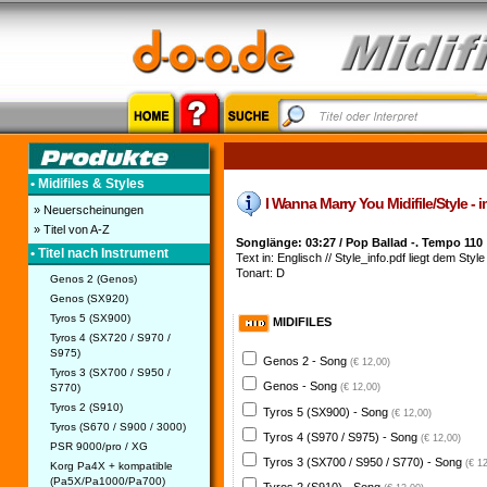
• Midifiles & Styles
I Wanna Marry You Midifile/Style - 
» Neuerscheinungen
» Titel von A-Z
Songlänge: 03:27 / Pop Ballad -. Tempo 110
• Titel nach Instrument
Text in: Englisch // Style_info.pdf liegt dem Style 
Tonart: D
Genos 2 (Genos)
Genos (SX920)
Tyros 5 (SX900)
MIDIFILES
Tyros 4 (SX720 / S970 /
S975)
Genos 2 - Song
(€ 12,00)
Tyros 3 (SX700 / S950 /
Genos - Song
S770)
(€ 12,00)
Tyros 2 (S910)
Tyros 5 (SX900) - Song
(€ 12,00)
Tyros (S670 / S900 / 3000)
Tyros 4 (S970 / S975) - Song
(€ 12,00)
PSR 9000/pro / XG
Tyros 3 (SX700 / S950 / S770) - Song
(€ 1
Korg Pa4X + kompatible
(Pa5X/Pa1000/Pa700)