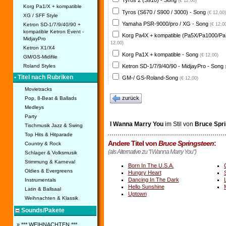
Tyros 2 (S910) - Song
(€ 12,00)
Korg Pa1/X + kompatible
Tyros (S670 / S900 / 3000) - Song
(€ 12,00)
XG / SFF Style
Yamaha PSR-9000/pro / XG - Song
Ketron SD-1/7/9/40/90 +
(€ 12,0
kompatible Ketron Event -
Korg Pa4X + kompatible (Pa5X/Pa1000/Pa
MidjayPro
12,00)
Ketron X1/X4
Korg Pa1X + kompatible - Song
(€ 12,00)
GM/GS-Midifile
Ketron SD-1/7/9/40/90 - MidjayPro - Song
Roland Styles
• Titel nach Rubriken
GM-/ GS-Roland-Song
(€ 12,00)
Movietracks
zurück
Pop, 8-Beat & Ballads
Medleys
Party
I Wanna Marry You
im Stil von
Bruce Spr
Tischmusik Jazz & Swing
Top Hits & Hitparade
Andere Titel von
Bruce Springsteen
:
Country & Rock
(als Alternative zu "I Wanna Marry You")
Schlager & Volksmusik
Stimmung & Karneval
Born In The U.S.A.
Oldies & Evergreens
Hungry Heart
Dancing In The Dark
Instrumentals
Hello Sunshine
Latin & Ballsaal
Uptown
Weihnachten & Klassik
Sounds/Pakete
» *** WEIHNACHTEN ***