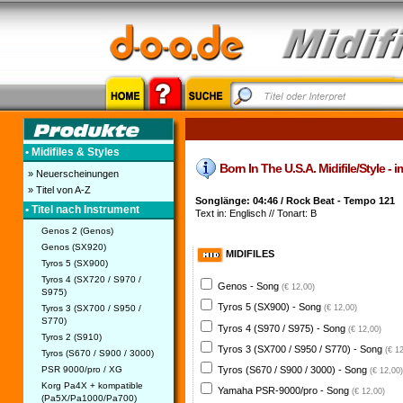
• Midifiles & Styles
Born In The U.S.A. Midifile/Style - 
» Neuerscheinungen
» Titel von A-Z
Songlänge: 04:46 / Rock Beat - Tempo 121
• Titel nach Instrument
Text in: Englisch // Tonart: B
Genos 2 (Genos)
Genos (SX920)
MIDIFILES
Tyros 5 (SX900)
Tyros 4 (SX720 / S970 /
Genos - Song
(€ 12,00)
S975)
Tyros 5 (SX900) - Song
Tyros 3 (SX700 / S950 /
(€ 12,00)
S770)
Tyros 4 (S970 / S975) - Song
(€ 12,00)
Tyros 2 (S910)
Tyros 3 (SX700 / S950 / S770) - Song
(€ 1
Tyros (S670 / S900 / 3000)
PSR 9000/pro / XG
Tyros (S670 / S900 / 3000) - Song
(€ 12,00)
Korg Pa4X + kompatible
Yamaha PSR-9000/pro - Song
(€ 12,00)
(Pa5X/Pa1000/Pa700)