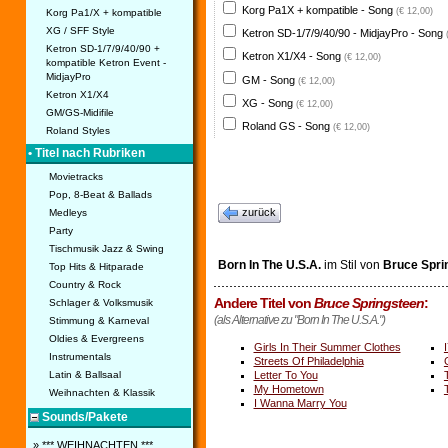
Korg Pa1X + kompatible - Song
(€ 12,00)
Korg Pa1/X + kompatible
XG / SFF Style
Ketron SD-1/7/9/40/90 - MidjayPro - Song
Ketron SD-1/7/9/40/90 +
Ketron X1/X4 - Song
(€ 12,00)
kompatible Ketron Event -
MidjayPro
GM - Song
(€ 12,00)
Ketron X1/X4
XG - Song
(€ 12,00)
GM/GS-Midifile
Roland GS - Song
(€ 12,00)
Roland Styles
• Titel nach Rubriken
Movietracks
Pop, 8-Beat & Ballads
zurück
Medleys
Party
Tischmusik Jazz & Swing
Born In The U.S.A.
im Stil von
Bruce Spri
Top Hits & Hitparade
Country & Rock
Andere Titel von
Bruce Springsteen
:
Schlager & Volksmusik
(als Alternative zu "Born In The U.S.A.")
Stimmung & Karneval
Oldies & Evergreens
Girls In Their Summer Clothes
Instrumentals
Streets Of Philadelphia
Letter To You
Latin & Ballsaal
My Hometown
Weihnachten & Klassik
I Wanna Marry You
Sounds/Pakete
» *** WEIHNACHTEN ***