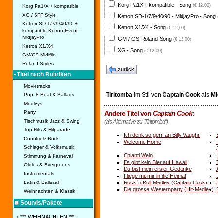
Korg Pa1X + kompatible - Song
(€ 12,00)
Korg Pa1/X + kompatible
XG / SFF Style
Ketron SD-1/7/9/40/90 - MidjayPro - Song
Ketron SD-1/7/9/40/90 +
Ketron X1/X4 - Song
(€ 12,00)
kompatible Ketron Event -
MidjayPro
GM-/ GS-Roland-Song
(€ 12,00)
Ketron X1/X4
XG - Song
(€ 12,00)
GM/GS-Midifile
Roland Styles
zurück
• Titel nach Rubriken
Movietracks
Tiritomba
im Stil von
Captain Cook
als
Mid
Pop, 8-Beat & Ballads
Medleys
Andere Titel von
Captain Cook
:
Party
(als Alternative zu "Tiritomba")
Tischmusik Jazz & Swing
Top Hits & Hitparade
Ich denk so gern an Billy Vaughn
Country & Rock
Welcome Home
Schlager & Volksmusik
Chianti Wein
Stimmung & Karneval
Es gibt kein Bier auf Hawaii
Oldies & Evergreens
Du bist mein erster Gedanke
Instrumentals
Fliege mit mir in die Heimat
Rock´n Roll Medley (Captain Cook)
Latin & Ballsaal
Die grosse Westernparty (Hit-Medley)
Weihnachten & Klassik
Sounds/Pakete
» *** WEIHNACHTEN ***