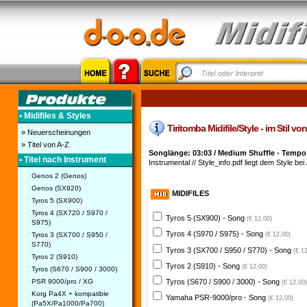
• Midifiles & Styles
Tiritomba Midifile/Style - im Stil v
» Neuerscheinungen
» Titel von A-Z
Songlänge: 03:03 / Medium Shuffle - Tempo
• Titel nach Instrument
Instrumental // Style_info.pdf liegt dem Style bei 
Genos 2 (Genos)
Genos (SX920)
MIDIFILES
Tyros 5 (SX900)
Tyros 4 (SX720 / S970 /
Tyros 5 (SX900) - Song
(€ 12,00)
S975)
Tyros 4 (S970 / S975) - Song
Tyros 3 (SX700 / S950 /
(€ 12,00)
S770)
Tyros 3 (SX700 / S950 / S770) - Song
(€ 1
Tyros 2 (S910)
Tyros 2 (S910) - Song
(€ 12,00)
Tyros (S670 / S900 / 3000)
PSR 9000/pro / XG
Tyros (S670 / S900 / 3000) - Song
(€ 12,00)
Korg Pa4X + kompatible
Yamaha PSR-9000/pro - Song
(€ 12,00)
(Pa5X/Pa1000/Pa700)