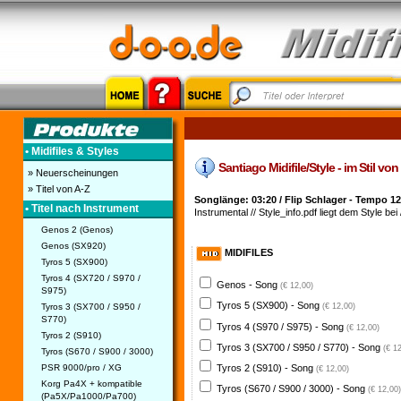
• Midifiles & Styles
Santiago Midifile/Style - im Stil v
» Neuerscheinungen
» Titel von A-Z
Songlänge: 03:20 / Flip Schlager - Tempo 1
• Titel nach Instrument
Instrumental // Style_info.pdf liegt dem Style bei 
Genos 2 (Genos)
Genos (SX920)
MIDIFILES
Tyros 5 (SX900)
Tyros 4 (SX720 / S970 /
Genos - Song
(€ 12,00)
S975)
Tyros 5 (SX900) - Song
Tyros 3 (SX700 / S950 /
(€ 12,00)
S770)
Tyros 4 (S970 / S975) - Song
(€ 12,00)
Tyros 2 (S910)
Tyros 3 (SX700 / S950 / S770) - Song
(€ 1
Tyros (S670 / S900 / 3000)
PSR 9000/pro / XG
Tyros 2 (S910) - Song
(€ 12,00)
Korg Pa4X + kompatible
Tyros (S670 / S900 / 3000) - Song
(€ 12,00)
(Pa5X/Pa1000/Pa700)