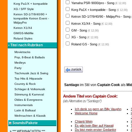
Yamaha PSR-9000/pro - Song
(€ 12,00)
Korg Pa1/X + kompatible
XG / SFF Style
Korg Pa1X + kompatible - Song
(€ 12,00)
Ketron SD-1/7/9/40/90 +
Ketron SD-1/7/9/40/90 - MidjayPro - Song
kompatible Ketron Event -
MidjayPro
Ketron X1/X4 - Song
(€ 12,00)
Ketron X1/X4
GM - Song
(€ 12,00)
GM/GS-Midifile
XG - Song
(€ 12,00)
Roland Styles
Roland GS - Song
(€ 12,00)
• Titel nach Rubriken
Movietracks
Pop, 8-Beat & Ballads
Medleys
Party
zurück
Tischmusik Jazz & Swing
Top Hits & Hitparade
Country & Rock
Santiago
im Stil von
Captain Cook
als
Mid
Schlager & Volksmusik
Stimmung & Karneval
Andere Titel von
Captain Cook
:
Oldies & Evergreens
(als Alternative zu "Santiago")
Instrumentals
Ich denk so gern an Billy Vaughn
Latin & Ballsaal
Welcome Home
Weihnachten & Klassik
Chianti Wein
Sounds/Pakete
Es gibt kein Bier auf Hawaii
Du bist mein erster Gedanke
» *** WEIHNACHTEN ***