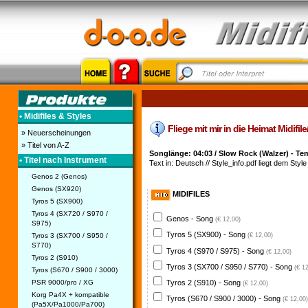
• Midifiles & Styles
Fliege mit mir in die Heimat Midifil
» Neuerscheinungen
» Titel von A-Z
Songlänge: 04:03 / Slow Rock (Walzer) - Te
• Titel nach Instrument
Text in: Deutsch // Style_info.pdf liegt dem Style 
Genos 2 (Genos)
Genos (SX920)
MIDIFILES
Tyros 5 (SX900)
Tyros 4 (SX720 / S970 /
Genos - Song
(€ 12,00)
S975)
Tyros 5 (SX900) - Song
Tyros 3 (SX700 / S950 /
(€ 12,00)
S770)
Tyros 4 (S970 / S975) - Song
(€ 12,00)
Tyros 2 (S910)
Tyros 3 (SX700 / S950 / S770) - Song
(€ 1
Tyros (S670 / S900 / 3000)
PSR 9000/pro / XG
Tyros 2 (S910) - Song
(€ 12,00)
Korg Pa4X + kompatible
Tyros (S670 / S900 / 3000) - Song
(€ 12,00)
(Pa5X/Pa1000/Pa700)