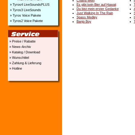
Chianti Wein
» Tyros4 LiveSoundsPLUS
Es gibt kein Bier auf Hawaii
Du bist mein erster Gedanke
» Tyros3 LiveSounds
Just Walking In The Rain
» Tyros Voice Pakete
Spass Medley
» Tyros2 Voice Pakete
Banjo Boy
» Preise / Rabatte
» News-Archiv
» Katalog / Download
» Wunschtitel
» Zahlung & Lieferung
» Hotline