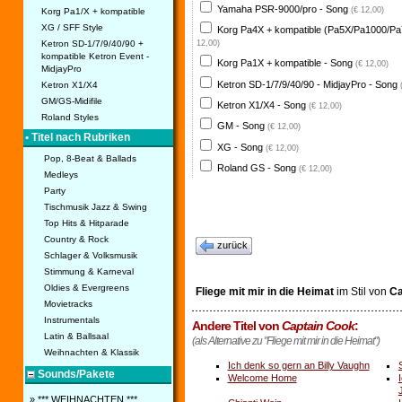
Yamaha PSR-9000/pro - Song
(€ 12,00)
Korg Pa1/X + kompatible
XG / SFF Style
Korg Pa4X + kompatible (Pa5X/Pa1000/Pa
Ketron SD-1/7/9/40/90 +
12,00)
kompatible Ketron Event -
Korg Pa1X + kompatible - Song
(€ 12,00)
MidjayPro
Ketron SD-1/7/9/40/90 - MidjayPro - Song
Ketron X1/X4
GM/GS-Midifile
Ketron X1/X4 - Song
(€ 12,00)
Roland Styles
GM - Song
(€ 12,00)
• Titel nach Rubriken
XG - Song
(€ 12,00)
Pop, 8-Beat & Ballads
Roland GS - Song
(€ 12,00)
Medleys
Party
Tischmusik Jazz & Swing
Top Hits & Hitparade
Country & Rock
zurück
Schlager & Volksmusik
Stimmung & Karneval
Oldies & Evergreens
Fliege mit mir in die Heimat
im Stil von
Ca
Movietracks
Instrumentals
Andere Titel von
Captain Cook
:
Latin & Ballsaal
(als Alternative zu "Fliege mit mir in die Heimat")
Weihnachten & Klassik
Ich denk so gern an Billy Vaughn
Sounds/Pakete
Welcome Home
» *** WEIHNACHTEN ***