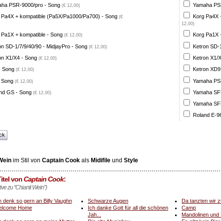
ha PSR-9000/pro - Song
Yamaha PSR
(€ 12,00)
 Pa4X + kompatible (Pa5X/Pa1000/Pa700) - Song
Korg Pa4X 
(€
12,00)
 Pa1X + kompatible - Song
Korg Pa1X +
(€ 12,00)
on SD-1/7/9/40/90 - MidjayPro - Song
Ketron SD-1
(€ 12,00)
on X1/X4 - Song
Ketron X1/X
(€ 12,00)
- Song
Ketron XD9
(€ 12,00)
 Song
Yamaha PSR
(€ 12,00)
nd GS - Song
Yamaha SFF 
(€ 12,00)
Yamaha SFF 
Roland E-96
ck
Wein
im Stil von
Captain Cook
als
Midifile
und
Style
itel von
Captain Cook
:
tive zu "Chianti Wein")
h denk so gern an Billy Vaughn
Schwarze Augen
Da tanzten wir z
elcome Home
Ich danke Gott für all die schönen
Camp
Jah...
Mandolinen und