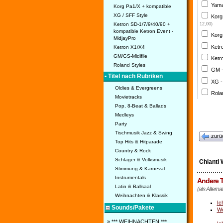
Yama
Korg Pa1/X + kompatible
XG / SFF Style
Korg
Ketron SD-1/7/9/40/90 +
12,00)
kompatible Ketron Event -
Korg
MidjayPro
Ketr
Ketron X1/X4
GM/GS-Midifile
Ketr
Roland Styles
GM 
• Titel nach Rubriken
XG -
Oldies & Evergreens
Rola
Movietracks
Pop, 8-Beat & Ballads
Medleys
Party
Tischmusik Jazz & Swing
zurü
Top Hits & Hitparade
Country & Rock
Schlager & Volksmusik
Chianti 
Stimmung & Karneval
Instrumentals
Andere T
Latin & Ballsaal
(als Alterna
Weihnachten & Klassik
Ic
Sounds/Pakete
W
» *** WEIHNACHTEN ***