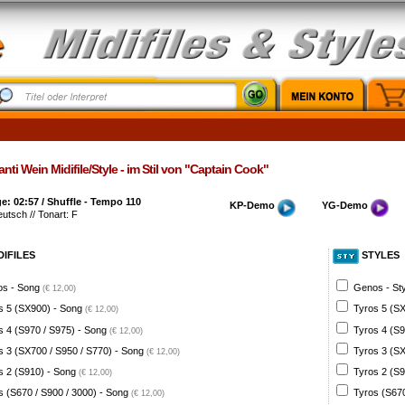
nti Wein Midifile/Style - im Stil von "Captain Cook"
: 02:57 / Shuffle - Tempo 110
KP-Demo
YG-Demo
eutsch // Tonart: F
DIFILES
STYLES
s - Song
Genos - St
(€ 12,00)
s 5 (SX900) - Song
Tyros 5 (SX
(€ 12,00)
s 4 (S970 / S975) - Song
Tyros 4 (S9
(€ 12,00)
s 3 (SX700 / S950 / S770) - Song
Tyros 3 (SX
(€ 12,00)
s 2 (S910) - Song
Tyros 2 (S9
(€ 12,00)
s (S670 / S900 / 3000) - Song
Tyros (S670
(€ 12,00)