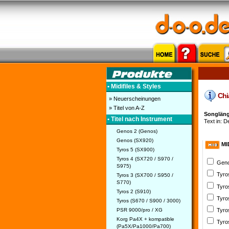
• Midifiles & Styles
Chia
» Neuerscheinungen
» Titel von A-Z
Songlänge
• Titel nach Instrument
Text in: D
Genos 2 (Genos)
Genos (SX920)
MI
Tyros 5 (SX900)
Tyros 4 (SX720 / S970 /
Geno
S975)
Tyro
Tyros 3 (SX700 / S950 /
S770)
Tyro
Tyros 2 (S910)
Tyro
Tyros (S670 / S900 / 3000)
PSR 9000/pro / XG
Tyro
Korg Pa4X + kompatible
Tyro
(Pa5X/Pa1000/Pa700)