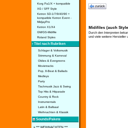
Korg Pa1/X + kompatible
zurück
XG / SFF Style
Ketron SD-1/7/9/40/90 +
kompatible Ketron Event -
MidjayPro
Midifiles (auch Style
Ketron X1/X4
GM/GS-Midifile
Durch den Interpreten bekan
und viele weitere Hersteller
Roland Styles
• Titel nach Rubriken
Schlager & Volksmusik
Stimmung & Karneval
Oldies & Evergreens
Movietracks
Pop, 8-Beat & Ballads
Medleys
Party
Tischmusik Jazz & Swing
Top Hits & Hitparade
Country & Rock
Instrumentals
Latin & Ballsaal
Weihnachten & Klassik
Sounds/Pakete
» *** WEIHNACHTEN ***