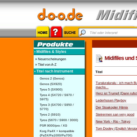
• Midifiles & Styles
Midifiles und S
» Neuerscheinungen
» Titel von A-Z
• Titel nach Instrument
Titel
Genos 2 (Genos)
Turaluraluralu - ich mach 
Genos (SX920)
machs...
Tyros 5 (SX900)
Herz ist Trumpf (Dann rufst 
Tyros 4 (SX720 / S970 /
S975)
Lederhosen Playboy
Tyros 3 (SX700 / S950 /
Der Stoakogler Hitmix
S770)
Steirermen san very good
Tyros 2 (S910)
Tyros (S670 / S900 / 3000)
New York - Rio - Tokyo
PSR 9000/pro / XG
Tom Dooley (English Versio
Korg Pa4X + kompatible
(Pa5X/Pa1000/Pa700)