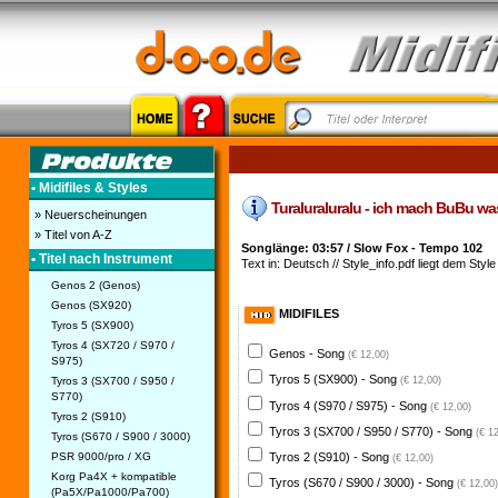
• Midifiles & Styles
Turaluraluralu - ich mach BuBu was 
» Neuerscheinungen
» Titel von A-Z
Songlänge: 03:57 / Slow Fox - Tempo 102
• Titel nach Instrument
Text in: Deutsch // Style_info.pdf liegt dem Style
Genos 2 (Genos)
Genos (SX920)
MIDIFILES
Tyros 5 (SX900)
Tyros 4 (SX720 / S970 /
Genos - Song
(€ 12,00)
S975)
Tyros 5 (SX900) - Song
Tyros 3 (SX700 / S950 /
(€ 12,00)
S770)
Tyros 4 (S970 / S975) - Song
(€ 12,00)
Tyros 2 (S910)
Tyros 3 (SX700 / S950 / S770) - Song
(€ 1
Tyros (S670 / S900 / 3000)
PSR 9000/pro / XG
Tyros 2 (S910) - Song
(€ 12,00)
Korg Pa4X + kompatible
Tyros (S670 / S900 / 3000) - Song
(€ 12,00)
(Pa5X/Pa1000/Pa700)