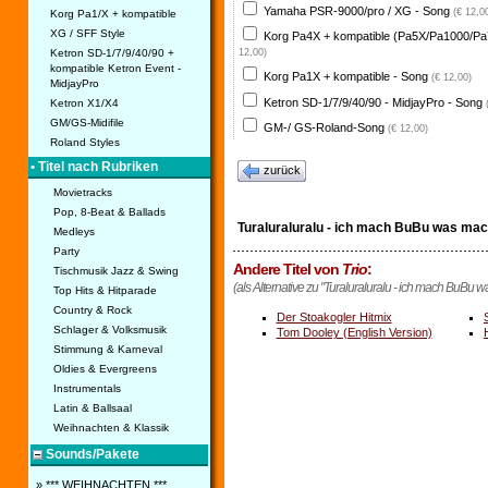
Yamaha PSR-9000/pro / XG - Song
(€ 12,0
Korg Pa1/X + kompatible
XG / SFF Style
Korg Pa4X + kompatible (Pa5X/Pa1000/Pa
Ketron SD-1/7/9/40/90 +
12,00)
kompatible Ketron Event -
Korg Pa1X + kompatible - Song
(€ 12,00)
MidjayPro
Ketron SD-1/7/9/40/90 - MidjayPro - Song
Ketron X1/X4
GM/GS-Midifile
GM-/ GS-Roland-Song
(€ 12,00)
Roland Styles
• Titel nach Rubriken
zurück
Movietracks
Pop, 8-Beat & Ballads
Turaluraluralu - ich mach BuBu was mac
Medleys
Party
Andere Titel von
Trio
:
Tischmusik Jazz & Swing
(als Alternative zu "Turaluraluralu - ich mach BuBu 
Top Hits & Hitparade
Country & Rock
Der Stoakogler Hitmix
Schlager & Volksmusik
Tom Dooley (English Version)
Stimmung & Karneval
Oldies & Evergreens
Instrumentals
Latin & Ballsaal
Weihnachten & Klassik
Sounds/Pakete
» *** WEIHNACHTEN ***