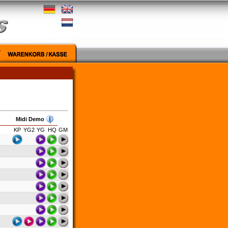
Midi Demo
KP
YG2
YG
HQ
GM