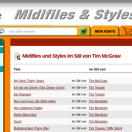
Midifiles und Styles im Stil von Tim McGraw
Titel
im Stil von
My Next Thirty Years
im Stil von
Tim McGraw
Ich bin ein Döner (Der Döner-Song)
im Stil von
Tim Toupet
Ein Diamant
im Stil von
Tim Toupet
Nur noch kurz die Welt retten
im Stil von
Tim Bendzko
Am seidenen Faden
im Stil von
Tim Bendzko
Keine Maschine
im Stil von
Tim Bendzko
Hoch
im Stil von
Tim Bendzko
Bobfahrerlied (Party Mix)
im Stil von
Tim Toupet / Willy Michl