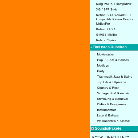
Korg Pa1/X + kompatible
XG / SFF Style
Ketron SD-1/7/9/40/90 +
kompatible Ketron Event -
MidjayPro
Ketron X1/X4
GM/GS-Midifile
Roland Styles
• Titel nach Rubriken
Movietracks
Pop, 8-Beat & Ballads
Medleys
Party
Tischmusik Jazz & Swing
Top Hits & Hitparade
Country & Rock
Schlager & Volksmusik
Stimmung & Karneval
Oldies & Evergreens
Instrumentals
Latin & Ballsaal
Weihnachten & Klassik
Sounds/Pakete
» *** WEIHNACHTEN ***