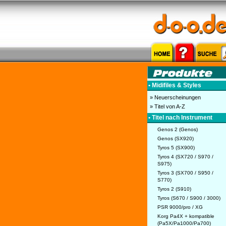
• Midifiles & Styles
» Neuerscheinungen
» Titel von A-Z
• Titel nach Instrument
Genos 2 (Genos)
Genos (SX920)
Tyros 5 (SX900)
Tyros 4 (SX720 / S970 /
S975)
Tyros 3 (SX700 / S950 /
S770)
Tyros 2 (S910)
Tyros (S670 / S900 / 3000)
PSR 9000/pro / XG
Korg Pa4X + kompatible
(Pa5X/Pa1000/Pa700)