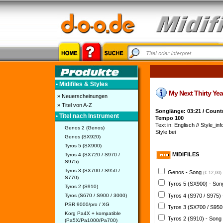
• Midifiles & Styles
My Next Thirty Year
» Neuerscheinungen
» Titel von A-Z
Songlänge: 03:21 / Countr
• Titel nach Instrument
Tempo 100
Text in: Englisch // Style_inf
Genos 2 (Genos)
Style bei
Genos (SX920)
Tyros 5 (SX900)
MIDIFILES
Tyros 4 (SX720 / S970 /
S975)
Tyros 3 (SX700 / S950 /
Genos - Song
(€ 12,00)
S770)
Tyros 5 (SX900) - So
Tyros 2 (S910)
Tyros 4 (S970 / S975)
Tyros (S670 / S900 / 3000)
PSR 9000/pro / XG
Tyros 3 (SX700 / S950
Korg Pa4X + kompatible
Tyros 2 (S910) - Song
(Pa5X/Pa1000/Pa700)