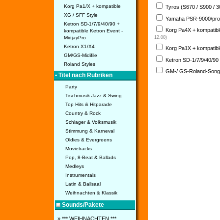
Korg Pa1/X + kompatible
Tyros (S670 / S900 / 
XG / SFF Style
Yamaha PSR-9000/pro
Ketron SD-1/7/9/40/90 +
Korg Pa4X + kompatib
kompatible Ketron Event -
MidjayPro
12,00)
Ketron X1/X4
Korg Pa1X + kompatib
GM/GS-Midifile
Ketron SD-1/7/9/40/90
Roland Styles
GM-/ GS-Roland-Son
• Titel nach Rubriken
Party
Tischmusik Jazz & Swing
Top Hits & Hitparade
Country & Rock
Schlager & Volksmusik
Stimmung & Karneval
Oldies & Evergreens
Movietracks
Pop, 8-Beat & Ballads
Medleys
Instrumentals
Latin & Ballsaal
Weihnachten & Klassik
Sounds/Pakete
» *** WEIHNACHTEN ***