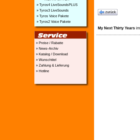
» Tyros4 LiveSoundsPLUS
» Tyros3 LiveSounds
zurück
» Tyros Voice Pakete
» Tyros2 Voice Pakete
My Next Thirty Years
im
» Preise / Rabatte
» News-Archiv
» Katalog / Download
» Wunschtitel
» Zahlung & Lieferung
» Hotline