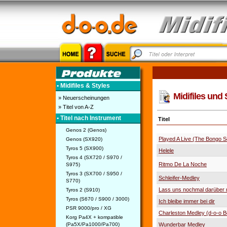
• Midifiles & Styles
Midifiles und 
» Neuerscheinungen
» Titel von A-Z
• Titel nach Instrument
Titel
Genos 2 (Genos)
Played A Live (The Bongo 
Genos (SX920)
Tyros 5 (SX900)
Helele
Tyros 4 (SX720 / S970 /
Ritmo De La Noche
S975)
Tyros 3 (SX700 / S950 /
Schleifer-Medley
S770)
Lass uns nochmal darüber 
Tyros 2 (S910)
Tyros (S670 / S900 / 3000)
Ich bleibe immer bei dir
PSR 9000/pro / XG
Charleston Medley (d-o-o B
Korg Pa4X + kompatible
(Pa5X/Pa1000/Pa700)
Wunderbar Medley