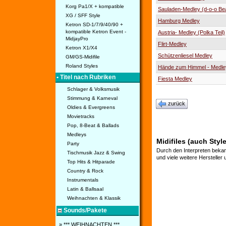
Korg Pa1/X + kompatible
Sauladen-Medley (d-o-o Be
XG / SFF Style
Hamburg Medley
Ketron SD-1/7/9/40/90 +
kompatible Ketron Event -
Austria- Medley (Polka Teil)
MidjayPro
Flirt-Medley
Ketron X1/X4
Schützenliesel Medley
GM/GS-Midifile
Roland Styles
Hände zum Himmel - Medle
• Titel nach Rubriken
Fiesta Medley
Schlager & Volksmusik
Stimmung & Karneval
zurück
Oldies & Evergreens
Movietracks
Pop, 8-Beat & Ballads
Medleys
Midifiles (auch Style
Party
Durch den Interpreten bekan
Tischmusik Jazz & Swing
und viele weitere Hersteller
Top Hits & Hitparade
Country & Rock
Instrumentals
Latin & Ballsaal
Weihnachten & Klassik
Sounds/Pakete
» *** WEIHNACHTEN ***