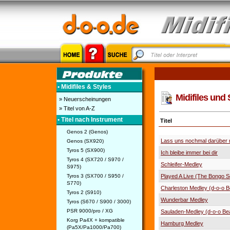
• Midifiles & Styles
Midifiles und 
» Neuerscheinungen
» Titel von A-Z
• Titel nach Instrument
Titel
Genos 2 (Genos)
Lass uns nochmal darüber 
Genos (SX920)
Tyros 5 (SX900)
Ich bleibe immer bei dir
Tyros 4 (SX720 / S970 /
Schleifer-Medley
S975)
Tyros 3 (SX700 / S950 /
Played A Live (The Bongo 
S770)
Charleston Medley (d-o-o B
Tyros 2 (S910)
Wunderbar Medley
Tyros (S670 / S900 / 3000)
PSR 9000/pro / XG
Sauladen-Medley (d-o-o Be
Korg Pa4X + kompatible
Hamburg Medley
(Pa5X/Pa1000/Pa700)