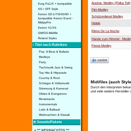
Austria- Medley (Polka Teil)
Korg Pa1/X + kompatible
XG / SFF Style
Flirt-Medley
Ketron SD-1/7/9/40/90 +
Schützenliesel Medley
kompatible Ketron Event -
MidjayPro
Helele
Ketron X1/X4
Ritmo De La Noche
GM/GS-Midifile
Roland Styles
Hände zum Himmel - Medle
• Titel nach Rubriken
Fiesta Medley
Pop, 8-Beat & Ballads
Medleys
zurück
Party
Tischmusik Jazz & Swing
Top Hits & Hitparade
Country & Rock
Midifiles (auch Styl
Schlager & Volksmusik
Durch den Interpreten bekan
Stimmung & Karneval
und viele weitere Hersteller
Oldies & Evergreens
Movietracks
Instrumentals
Latin & Ballsaal
Weihnachten & Klassik
Sounds/Pakete
» *** WEIHNACHTEN ***