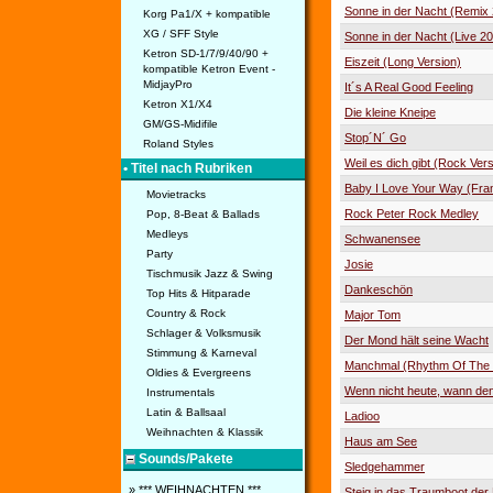
Sonne in der Nacht (Remix
Korg Pa1/X + kompatible
XG / SFF Style
Sonne in der Nacht (Live 2
Ketron SD-1/7/9/40/90 +
Eiszeit (Long Version)
kompatible Ketron Event -
MidjayPro
It´s A Real Good Feeling
Ketron X1/X4
Die kleine Kneipe
GM/GS-Midifile
Stop´N´ Go
Roland Styles
Weil es dich gibt (Rock Vers
• Titel nach Rubriken
Baby I Love Your Way (Fra
Movietracks
Rock Peter Rock Medley
Pop, 8-Beat & Ballads
Medleys
Schwanensee
Party
Josie
Tischmusik Jazz & Swing
Dankeschön
Top Hits & Hitparade
Country & Rock
Major Tom
Schlager & Volksmusik
Der Mond hält seine Wacht
Stimmung & Karneval
Manchmal (Rhythm Of The 
Oldies & Evergreens
Wenn nicht heute, wann de
Instrumentals
Latin & Ballsaal
Ladioo
Weihnachten & Klassik
Haus am See
Sounds/Pakete
Sledgehammer
» *** WEIHNACHTEN ***
Steig in das Traumboot der 