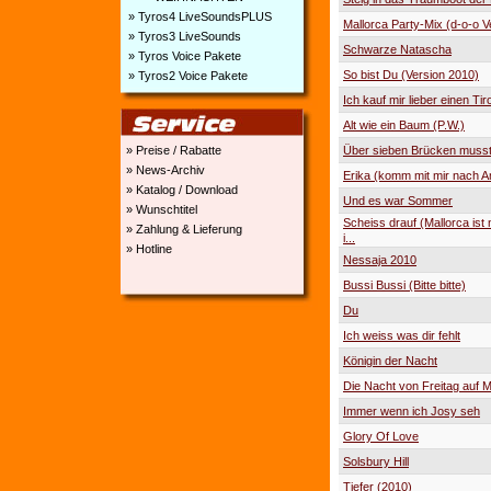
» Tyros4 LiveSoundsPLUS
Mallorca Party-Mix (d-o-o V
» Tyros3 LiveSounds
Schwarze Natascha
» Tyros Voice Pakete
So bist Du (Version 2010)
» Tyros2 Voice Pakete
Ich kauf mir lieber einen Tir
Alt wie ein Baum (P.W.)
» Preise / Rabatte
Über sieben Brücken musst
» News-Archiv
Erika (komm mit mir nach A
» Katalog / Download
Und es war Sommer
» Wunschtitel
Scheiss drauf (Mallorca ist 
» Zahlung & Lieferung
i...
» Hotline
Nessaja 2010
Bussi Bussi (Bitte bitte)
Du
Ich weiss was dir fehlt
Königin der Nacht
Die Nacht von Freitag auf 
Immer wenn ich Josy seh
Glory Of Love
Solsbury Hill
Tiefer (2010)