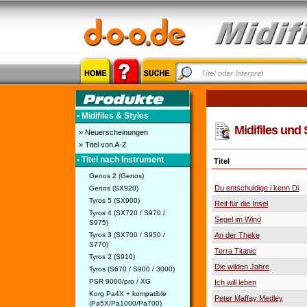
• Midifiles & Styles
Midifiles und 
» Neuerscheinungen
» Titel von A-Z
• Titel nach Instrument
Titel
Genos 2 (Genos)
Du entschuldige i kenn Di
Genos (SX920)
Tyros 5 (SX900)
Reif für die Insel
Tyros 4 (SX720 / S970 /
Segel im Wind
S975)
Tyros 3 (SX700 / S950 /
An der Theke
S770)
Terra Titanic
Tyros 2 (S910)
Die wilden Jahre
Tyros (S670 / S900 / 3000)
PSR 9000/pro / XG
Ich will leben
Korg Pa4X + kompatible
Peter Maffay Medley
(Pa5X/Pa1000/Pa700)