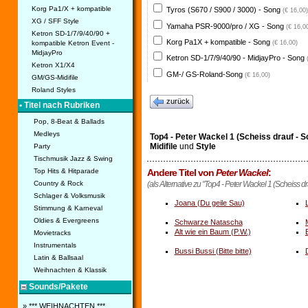
Korg Pa1/X + kompatible
Tyros (S670 / S900 / 3000) - Song
(€ 16,00)
XG / SFF Style
Yamaha PSR-9000/pro / XG - Song
(€ 16,0
Ketron SD-1/7/9/40/90 +
Korg Pa1X + kompatible - Song
kompatible Ketron Event -
(€ 16,00)
MidjayPro
Ketron SD-1/7/9/40/90 - MidjayPro - Song
Ketron X1/X4
GM-/ GS-Roland-Song
(€ 16,00)
GM/GS-Midifile
Roland Styles
zurück
• Titel nach Rubriken
Pop, 8-Beat & Ballads
Medleys
Top4 - Peter Wackel 1 (Scheiss drauf - 
Midifile
und
Style
Party
Tischmusik Jazz & Swing
Top Hits & Hitparade
Andere Titel von
Peter Wackel
:
Country & Rock
(als Alternative zu "Top4 - Peter Wackel 1 (Scheiss d
Schlager & Volksmusik
Joana (Du geile Sau)
Stimmung & Karneval
Oldies & Evergreens
Schwarze Natascha
Alt wie ein Baum (P.W.)
Movietracks
Instrumentals
Bussi Bussi (Bitte bitte)
Latin & Ballsaal
Weihnachten & Klassik
Sounds/Pakete
» *** WEIHNACHTEN ***