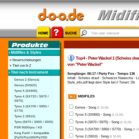
• Midifiles & Styles
Top4 - Peter Wackel 1 (Scheiss drauf
» Neuerscheinungen
von "Peter Wackel"
» Titel von A-Z
• Titel nach Instrument
Songlänge: 06:17 / Party Fox - Tempo 136
Inhalt : Scheiss drauf - Schwarze Natascha - Lad
Genos 2 (Genos)
Style_info.pdf liegt dem Style bei // Tonart: Db
Genos (SX920)
Tyros 5 (SX900)
MIDIFILES
Tyros 4 (SX720 / S970 /
S975)
Tyros 3 (SX700 / S950 /
Genos - Song
(€ 16,00)
S770)
Tyros 5 (SX900) - Song
(€ 16,00)
Tyros 2 (S910)
Tyros 4 (S970 / S975) - Song
Tyros (S670 / S900 / 3000)
(€ 16,00)
PSR 9000/pro / XG
Tyros 3 (SX700 / S950 / S770) - Song
(€ 1
Korg Pa4X + kompatible
Tyros 2 (S910) - Song
(€ 16,00)
(Pa5X/Pa1000/Pa700)